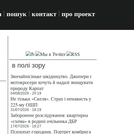
а
пошук
контакт
про проект
в полі зору
Звичайнісіньке шкідництво. Джипери і
мотокросери хочуть й надалі знищувати
природу Карпат
04/08/2026 - 20:19
Не тільки «Скеля». Страх і ненависть у
225-му ОШП
31/07/2026 - 18:19
Заборонене розслідування: квартирна
«схема» в родині очільника ДБР
17/07/2026 - 18:27
Психопат-городник. Портрет комбрига