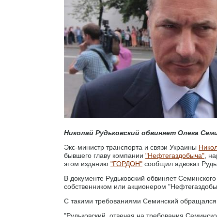
Николай Рудьковский обвиняет Олега Сем
Экс-министр транспорта и связи Украины
Никол
бывшего главу компании
"Нефтегаздобыча"
, н
этом изданию
"ГОРДОН"
сообщил адвокат Рудьк
В документе Рудьковский обвиняет Семинского 
собственником или акционером "Нефтегаздобыч
С такими требованиями Семинский обращался к
"Рудьковский, отвечая на требования Семинско