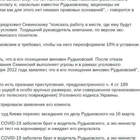
рплату и, насколько известно Рудьковскому, акционеры не
к как для этого нет никаких правовых оснований", - говорится в
предложил Семинскому "поискать работу в месте, где ему будут
 условия. Тогдашний руководитель компании, по версии экс-
минского похитили.
дьковским и требовал, чтобы на него переоформили 10% в уставном
ь, что в его похищении виновен Рудьковский. После отказа
ания Семинский выполняет угрозы и в рамках уголовного
 2012 года заявляет, что в его похищении виновен Рудьковский", 
го есть признаки преступления, предусмотренного ч. 4 ст. 189
 ущерб в особо крупных размерах, или совершенное организован
го телесного повреждения) Уголовного кодекса Украины.
стрировали заявление его клиента.
 суд Киева перенес заседание по делу Рудьковского на 16 марта.
 COVID-19 заболели брат и водитель Рудьковского, а экс-министр
л тест на коронавирус и ожидает его результата.
 COVID-19 заболели брат и водитель Рудьковского, а экс-министр