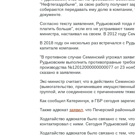
"Нефтегаздобыче", за свою работу получает за
собираются передавать ему долю в компании, та
документе.
Согласно тексту заявления, Рудьковский тогда 
платить больше", если его не устраивают такие
министра, настаивал на своем. В 2012 году Се
В 2018 году он несколько раз встречался с Ру
капитале компании.
"В противном случае Семинский угрожал заявит
Рудьковским выполнить противоправные требов
производства №12012000000000077 от 23 ноября
сказано в заявлении.
Экс-министр считает, что в действиях Семинско
(вымогательство, причинившее имущественный
группой, или соединенное с причинением тяжко
Как сообщил Катеринчук, в ГБР сегодня зареги
Также адвокат
заявил
, что Печерский районный
Ходатайство адвокатов было связано с тем, что
контактировал с ними. Сегодня Рудьковский сда
Ходатайство адвокатов было связано с тем, что