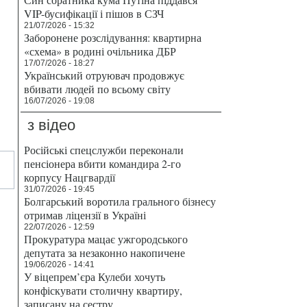
VIP-бусифікації і пішов в СЗЧ
21/07/2026 - 15:32
Заборонене розслідування: квартирна
«схема» в родині очільника ДБР
17/07/2026 - 18:27
Український отруювач продовжує
вбивати людей по всьому світу
16/07/2026 - 19:08
з відео
Російські спецслужби переконали
пенсіонера вбити командира 2-го
корпусу Нацгвардії
31/07/2026 - 19:45
Болгарський воротила грального бізнесу
отримав ліцензії в Україні
22/07/2026 - 12:59
Прокуратура мацає ужгородського
депутата за незаконно накопичене
19/06/2026 - 14:41
У віцепрем’єра Кулеби хочуть
конфіскувати столичну квартиру,
записану на сестру