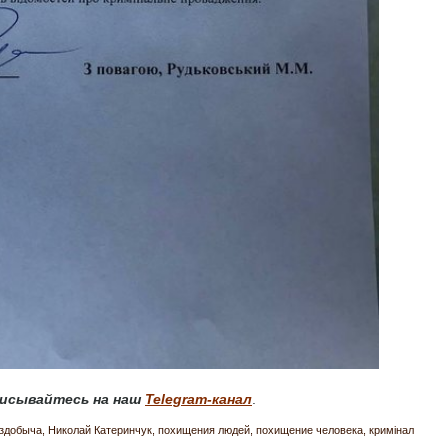
исывайтесь на наш
Telegram-канал
.
здобыча
Николай Катеринчук
похищения людей
похищение человека
кримінал