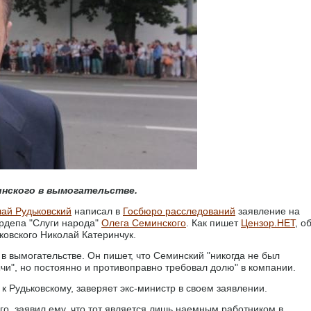
инского в вымогательстве.
ай Рудьковский
написал в
Госбюро расследований
заявление на
ардепа "Слуги народа"
Олега Семинского
. Как пишет
Цензор.НЕТ
, о
овского Николай Катеринчук.
в вымогательстве. Он пишет, что Семинский "никогда не был
и", но постоянно и противоправно требовал долю" в компании.
 Рудьковскому, заверяет экс-министр в своем заявлении.
го, заявил ему, что тот является лишь наемным работником в