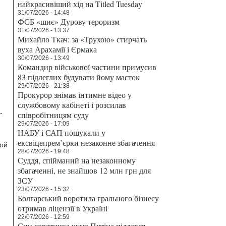
найкрасивіший хід на Titled Tuesday
31/07/2026 - 14:48
ФСБ «шиє» Дурову тероризм
31/07/2026 - 13:37
Михайло Ткач: за «Трухою» стирчать
вуха Арахамії і Єрмака
30/07/2026 - 13:49
Командир військової частини примусив
83 підлеглих будувати йому маєток
29/07/2026 - 21:38
Прокурор знімав інтимне відео у
службовому кабінеті і розсилав
-
співробітницям суду
29/07/2026 - 17:09
НАБУ і САП пошукали у
ексвіцепрем’єрки незаконне збагачення
ной
28/07/2026 - 19:48
Суддя, спійманий на незаконному
збагаченні, не знайшов 12 млн грн для
ЗСУ
23/07/2026 - 15:32
Болгарський воротила грального бізнесу
отримав ліцензії в Україні
22/07/2026 - 12:59
Син соратника кума Путіна піддався