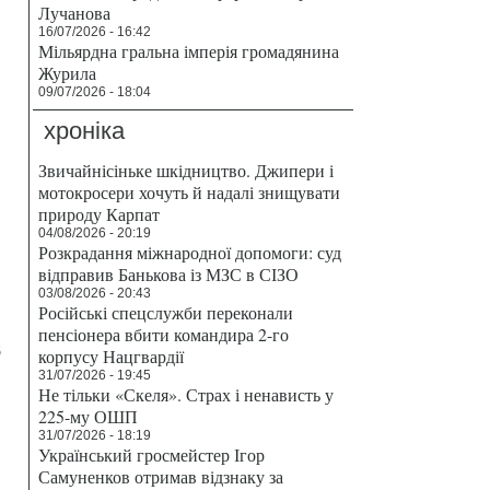
Лучанова
16/07/2026 - 16:42
Мільярдна гральна імперія громадянина
Журила
09/07/2026 - 18:04
хроніка
Звичайнісіньке шкідництво. Джипери і
мотокросери хочуть й надалі знищувати
природу Карпат
04/08/2026 - 20:19
Розкрадання міжнародної допомоги: суд
відправив Банькова із МЗС в СІЗО
03/08/2026 - 20:43
Російські спецслужби переконали
пенсіонера вбити командира 2-го
б
корпусу Нацгвардії
31/07/2026 - 19:45
Не тільки «Скеля». Страх і ненависть у
225-му ОШП
31/07/2026 - 18:19
Український гросмейстер Ігор
Самуненков отримав відзнаку за