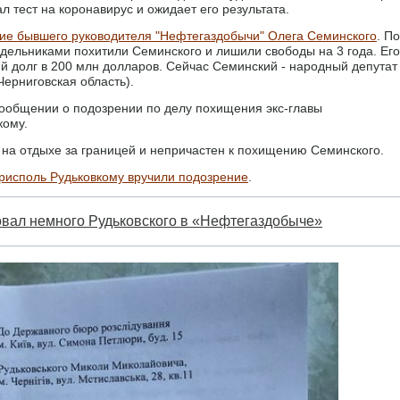
л тест на коронавирус и ожидает его результата.
е бывшего руководителя "Нефтегаздобычи" Олега Семинского
. По
подельниками похитили Семинского и лишили свободы на 3 года. Его
 долг в 200 млн долларов. Сейчас Семинский - народный депутат
Черниговская область).
сообщении о подозрении по делу похищения экс-главы
кому.
 на отдыхе за границей и непричастен к похищению Семинского.
рисполь Рудьковкому вручили подозрение
.
овал немного Рудьковского в «Нефтегаздобыче»