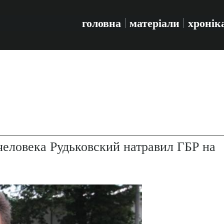
головна
матеріали
хронік
еловека Рудьковский натравил ГБР на