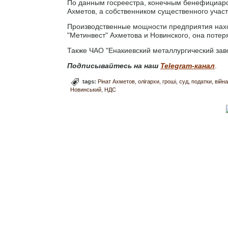
По данным госреестра, конечным бенефициаро
Ахметов, а собственником существенного участи
Производственные мощности предприятия нахо
"Метинвест" Ахметова и Новинского, она потер
Также ЧАО "Енакиевский металлургический заво
Подписывайтесь на наш
Telegram-канал
.
tags:
Рінат Ахметов
олігархи
гроші
суд
податки
війна
Новинський
НДС