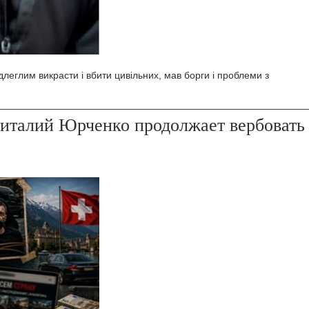
леглим викрасти і вбити цивільних, мав борги і проблеми з
италий Юрченко продолжает вербовать