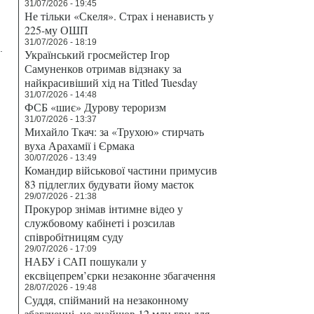
31/07/2026 - 19:45
Не тільки «Скеля». Страх і ненависть у
225-му ОШП
31/07/2026 - 18:19
.
Український гросмейстер Ігор
Самуненков отримав відзнаку за
найкрасивіший хід на Titled Tuesday
31/07/2026 - 14:48
ФСБ «шиє» Дурову тероризм
31/07/2026 - 13:37
Михайло Ткач: за «Трухою» стирчать
вуха Арахамії і Єрмака
30/07/2026 - 13:49
Командир військової частини примусив
83 підлеглих будувати йому маєток
29/07/2026 - 21:38
Прокурор знімав інтимне відео у
службовому кабінеті і розсилав
співробітницям суду
29/07/2026 - 17:09
НАБУ і САП пошукали у
ексвіцепрем’єрки незаконне збагачення
28/07/2026 - 19:48
Суддя, спійманий на незаконному
збагаченні, не знайшов 12 млн грн для