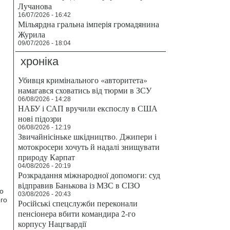
Лучанова
16/07/2026 - 16:42
Мільярдна гральна імперія громадянина
Журила
09/07/2026 - 18:04
хроніка
Убивця кримінального «авторитета»
намагався сховатись від тюрми в ЗСУ
06/08/2026 - 14:28
НАБУ і САП вручили експослу в США
нові підозри
06/08/2026 - 12:19
Звичайнісіньке шкідництво. Джипери і
мотокросери хочуть й надалі знищувати
природу Карпат
04/08/2026 - 20:19
Розкрадання міжнародної допомоги: суд
відправив Банькова із МЗС в СІЗО
о
03/08/2026 - 20:43
го
Російські спецслужби переконали
пенсіонера вбити командира 2-го
корпусу Нацгвардії