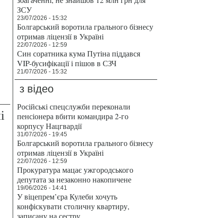
ЗСУ
23/07/2026 - 15:32
Болгарський воротила грального бізнесу
отримав ліцензії в Україні
22/07/2026 - 12:59
Син соратника кума Путіна піддався
VIP-бусифікації і пішов в СЗЧ
21/07/2026 - 15:32
з відео
Російські спецслужби переконали
і
пенсіонера вбити командира 2-го
корпусу Нацгвардії
31/07/2026 - 19:45
Болгарський воротила грального бізнесу
отримав ліцензії в Україні
22/07/2026 - 12:59
Прокуратура мацає ужгородського
депутата за незаконно накопичене
19/06/2026 - 14:41
У віцепрем’єра Кулеби хочуть
конфіскувати столичну квартиру,
записану на сестру