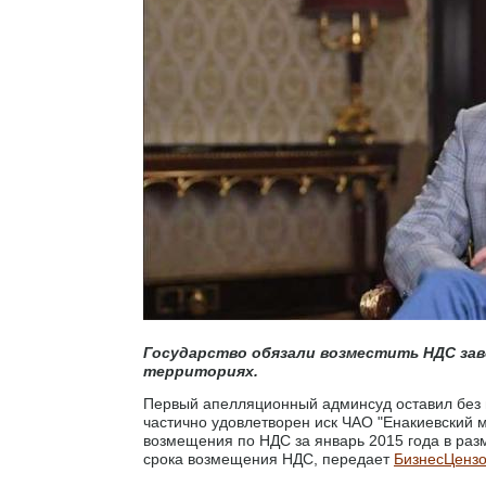
Государство обязали возместить НДС зав
территориях.
Первый апелляционный админсуд оставил без 
частично удовлетворен иск ЧАО "Енакиевский 
возмещения по НДС за январь 2015 года в разм
срока возмещения НДС, передает
БизнесЦенз