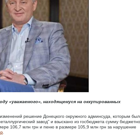
оду «уважаемого», находящемуся на оккупированных
изменений решение Донецкого окружного админсуда, которым был
металлургический завод" и взыскано из госбюджета сумму бюджетно
ере 106,7 млн грн и пеню в размере 105,9 млн грн за нарушение
ор
.