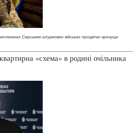
 виплеканих Сирським штурмових військах процвітає кричуще
квартирна «схема» в родині очільника