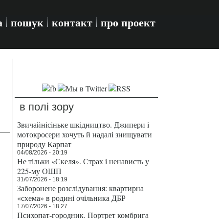
а
пошук
контакт
про проект
в полі зору
Звичайнісіньке шкідництво. Джипери і
мотокросери хочуть й надалі знищувати
природу Карпат
04/08/2026 - 20:19
Не тільки «Скеля». Страх і ненависть у
225-му ОШП
31/07/2026 - 18:19
Заборонене розслідування: квартирна
«схема» в родині очільника ДБР
17/07/2026 - 18:27
Психопат-городник. Портрет комбрига