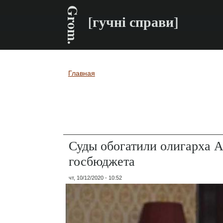
Grom.
[гучні справи]
Главная
Вы здесь
Суды обогатили олигарха А
госбюджета
чт, 10/12/2020 - 10:52