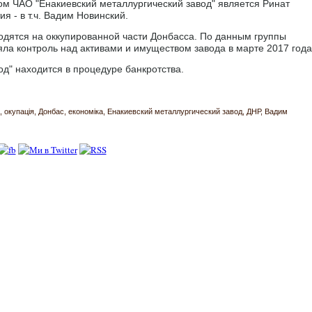
м ЧАО "Енакиевский металлургический завод" является Ринат
я - в т.ч. Вадим Новинский.
дятся на оккупированной части Донбасса. По данным группы
яла контроль над активами и имуществом завода в марте 2017 года
д" находится в процедуре банкротства.
окупація
Донбас
економіка
Енакиевский металлургический завод
ДНР
Вадим