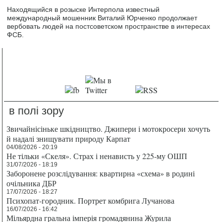
Находящийся в розыске Интерпола известный
международный мошенник Виталий Юрченко продолжает
вербовать людей на постсоветском пространстве в интересах
ФСБ.
в полі зору
Звичайнісіньке шкідництво. Джипери і мотокросери хочуть
й надалі знищувати природу Карпат
04/08/2026 - 20:19
Не тільки «Скеля». Страх і ненависть у 225-му ОШП
31/07/2026 - 18:19
Заборонене розслідування: квартирна «схема» в родині
очільника ДБР
17/07/2026 - 18:27
Психопат-городник. Портрет комбрига Лучанова
16/07/2026 - 16:42
Мільярдна гральна імперія громадянина Журила