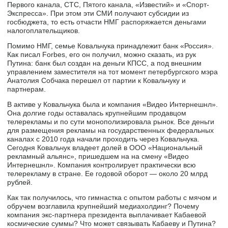
Первого канала, СТС, Пятого канала, «Известий» и «Спорт-
Экспресса». При этом эти СМИ получают субсидии из
госбюджета, то есть отчасти НМГ распоряжается деньгами
налогоплательщиков.
Помимо НМГ, семье Ковальчука принадлежит банк «Россия».
Как писал Forbes, его он получил, можно сказать, из рук
Путина: банк был создан на деньги КПСС, а под внешним
управлением заместителя на тот момент петербургского мэра
Анатолия Собчака перешел от партии к Ковальчуку и
партнерам.
В активе у Ковальчука была и компания «Видео Интернешнл».
Она долгие годы оставалась крупнейшим продавцом
телерекламы и по сути монополизировала рынок. Все деньги
для размещения рекламы на государственных федеральных
каналах с 2010 года начали проходить через Ковальчука.
Сегодня Ковальчук владеет долей в ООО «Национальный
рекламный альянс», пришедшем на на смену «Видео
Интернешнл». Компания контролирует практически всю
телерекламу в стране. Ее годовой оборот — около 20 млрд
рублей.
Как так получилось, что гимнастка с опытом работы с мячом и
обручем возглавила крупнейший медиахолдинг? Почему
компания экс-партнера президента выплачивает Кабаевой
космические суммы? Что может связывать Кабаеву и Путина?