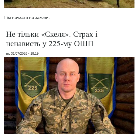
І їм начхати на закони.
Не тільки «Скеля». Страх і
ненависть у 225-му ОШП
пт, 31/07/2026 - 18:19