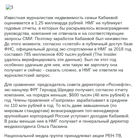
Известная журналистам недвижимость семьи Кабаевой
оценивается в 1,25 миллиарда рублей. НМГ не публикует
годовые отчеты, в которых бы раскрывалось вознаграждение
руководства, компания не отвечала и на соответствующие
запросы СМИ. Поэтому заработок Кабаевой был неизвестен.
До этого момента: согласно «слитой» в публичный доступ базе
ФНС, официальный доход экс-спортсменки в НМГ за 2018 год
составил 785 миллионов 400 тысяч рублей (The Insider
удалось верифицировать эти данные). Был ли этот год
особенно удачным для нее, или такую же зарплату она
получает и сейчас - сказать сложно, в НМГ не ответили на
журналистский запрос.
Для сравнения: председатель совета директоров «Роснефти»,
экс-канцлер ФРГ Герхард Шредер получает, согласно отчету
компании, на порядок меньше, $600 тысяч (46 млн рублей) в
год. Члены правления «Газпрома» зарабатывают в среднем
по 110 млн рублей в год. То есть даже завышенные (по
мировым стандартам) вознаграждения топ-менеджеров
крупнейших корпораций России уступают доходам Кабаевой.
В разы меньше нее в НМГ получает и генеральный директор
медиахолдинга Ольга Паскина.
Национальной медиа группе принадлежат акции РЕН-ТВ,