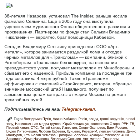
38-летняя Назарова, установил The Insider, раньше носила
фамилию Селькина. Еще в 2005 году она выступила
учредителем мурманского Фонда общественного развития и
просвещения. Партнером по фонду стал Селькин Владимир
Николаевич — вероятно, брат помощницы Кабаевой.
Сегодня Владимиру Селькину принадлежит ООО «Арт-
металл», которое занимается разделкой лома и отходов
черных металлов для «Транслома» — компании, близкой к
Ротенбергам. «Транслом» без конкурса, на основании
президентского указа, получает металлолом от Минобороны и
сбывает его с наценкой. Прибыль компании за последние три
года составила 4 млрд рублей. Также «Транслом»
аффилирован с компаний «Стройсервис», которая, обращал
внимание московский штаб Навального, получает по
завышенным ценам контракты от мэрии Москвы на ремонт
трамвайных путей.
Подписывайтесь на наш
Telegram-канал
.
Tags:
Володимир Путін
Алина Кабаева
Росія
влада
гроші
корупція
в полі
зору
Национальная медиа группа
Юрий Ковальчук
кооператив Озеро
РЕН-ТВ
Первый канал
СТС
Пятый канал
Известия
Спорт-Экспресс
Банк Россия
Видео Интернешнл
Любовь Кабаева
Кунцево
Резерв-М
Лейсан Кабаева
Денис
Мантуров
Станислав Чемезов
Григорий Баевский
Аркадий Ротенберг
Анна
Зацепина
Юлия Назарова
Владимир Селькин
Арт-металл
Транслом