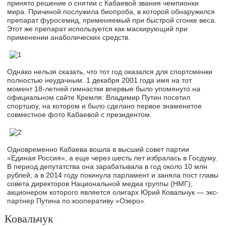
принято решение о снятии с Кабаевой звания чемпионки
мира. Причиной послужила биопроба, в которой обнаружился
препарат фуросемид, применяемый при быстрой сгонке веса.
Этот же препарат используется как маскирующий при
применении анаболических средств.
Однако нельзя сказать, что тот год оказался для спортсменки
полностью неудачным. 1 декабря 2001 года имя на тот
момент 18-летней гимнастки впервые было упомянуто на
официальном сайте Кремля: Владимир Путин посетил
спортшоу, на котором и было сделано первое знаменитое
совместное фото Кабаевой с президентом.
Одновременно Кабаева вошла в высший совет партии
«Единая Россия», а еще через шесть лет избралась в Госдуму.
В период депутатства она зарабатывала в год около 10 млн
рублей, а в 2014 году покинула парламент и заняла пост главы
совета директоров Национальной медиа группы (НМГ),
акционером которого является олигарх Юрий Ковальчук — экс-
партнер Путина по кооперативу «Озеро».
Ковальчук