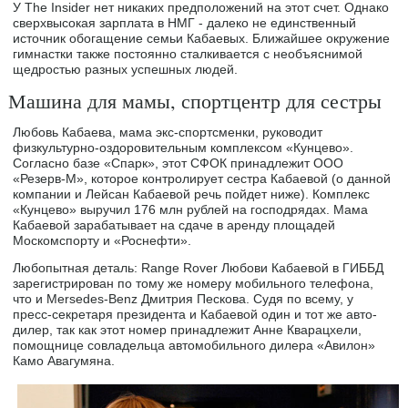
У The Insider нет никаких предположений на этот счет. Однако
сверхвысокая зарплата в НМГ - далеко не единственный
источник обогащение семьи Кабаевых. Ближайшее окружение
гимнастки также постоянно сталкивается с необъяснимой
щедростью разных успешных людей.
Машина для мамы, спортцентр для сестры
Любовь Кабаева, мама экс-спортсменки, руководит
физкультурно-оздоровительным комплексом «Кунцево».
Согласно базе «Спарк», этот СФОК принадлежит ООО
«Резерв-М», которое контролирует сестра Кабаевой (о данной
компании и Лейсан Кабаевой речь пойдет ниже). Комплекс
«Кунцево» выручил 176 млн рублей на господрядах. Мама
Кабаевой зарабатывает на сдаче в аренду площадей
Москомспорту и «Роснефти».
Любопытная деталь: Range Rover Любови Кабаевой в ГИББД
зарегистрирован по тому же номеру мобильного телефона,
что и Mersedes-Benz Дмитрия Пескова. Судя по всему, у
пресс-секретаря президента и Кабаевой один и тот же авто-
дилер, так как этот номер принадлежит Анне Кварацхели,
помощнице совладельца автомобильного дилера «Авилон»
Камо Авагумяна.