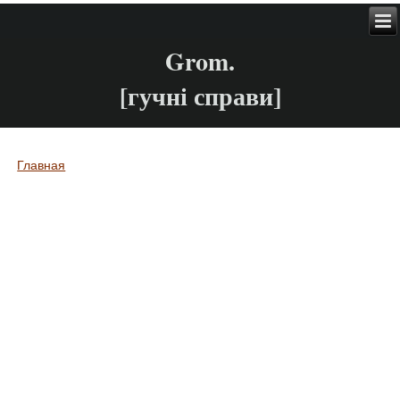
Grom.
[гучні справи]
Главная
Вы здесь