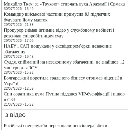
Михайло Ткач: за «Трухою» стирчать вуха Арахамії і Єрмака
30/07/2026 - 13:49
Командир військової частини примусив 83 підлеглих
будувати йому маєток
29/07/2026 - 21:38
Прокурор знімав інтимне відео у службовому кабінеті і
розсилав співробітницям суду
29/07/2026 - 17:09
НАБУ і САП пошукали у ексвіцепрем’єрки незаконне
збагачення
28/07/2026 - 19:48
Суддя, спійманий на незаконному збагаченні, не знайшов 12
млн грн для ЗСУ
23/07/2026 - 15:32
Болгарський воротила грального бізнесу отримав ліцензії в
Україні
22/07/2026 - 12:59
Син соратника кума Путіна піддався VIP-бусифікації і пішов
в СЗЧ
21/07/2026 - 15:32
з відео
Російські спецслужби переконали пенсіонера вбити