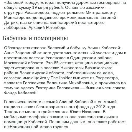
«Зеленый город», которая получила дорожные господряды на
общую сумму 19 млрд рублей. Основные заказчики —
структуры Росавтодора, подконтрольного Минтранспорту.
Министерство до недавнего времени возглавлял Евгений
Дитрих, назначение на министерский пост которого
лоббировал Аркадий Ротенберг.
Бабушка и помощницы
Облагодетельствовал Баевский и бабушку Алины Кабаевой:
Анне Зацепиной от него достались земельный участок и дом в
престижном поселке Успенское в Одинцовском районе
Московской области. Эта 85-летняя женщина официально
зарегистрирована в поселке Никологоры Вязниковского
района Владимирской области, собственником ее дома,
согласно имеющейся у The Insider выписке из Росреестра,
является Головачева Валентина Михайловна, а проживала по
тому же адресу Екатерина Головачева — бывшая член совета
Фонда Кабаевой.
Головачева вместе с самой Алиной Кабаевой и ее мамой
входила в совет благотворительного фонда до 2018 года.
Теперь ее место в тройке заняла Юлия Назарова. В
мобильных телефонах знакомых она записана как личная
помощница Кабаевой. По нашим данным, она также работает
в «Национальной медиа группе».