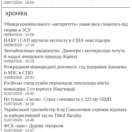
09/07/2026 - 18:04
хроніка
Убивця кримінального «авторитета» намагався сховатись від
тюрми в ЗСУ
06/08/2026 - 14:28
НАБУ і САП вручили експослу в США нові підозри
06/08/2026 - 12:19
Звичайнісіньке шкідництво. Джипери і мотокросери хочуть
й надалі знищувати природу Карпат
04/08/2026 - 20:19
Розкрадання міжнародної допомоги: суд відправив Банькова
із МЗС в СІЗО
03/08/2026 - 20:43
Російські спецслужби переконали пенсіонера вбити
командира 2-го корпусу Нацгвардії
31/07/2026 - 19:45
Не тільки «Скеля». Страх і ненависть у 225-му ОШП
31/07/2026 - 18:19
Український гросмейстер Ігор Самуненков отримав відзнаку
за найкрасивіший хід на Titled Tuesday
31/07/2026 - 14:48
ФСБ «шиє» Дурову тероризм
31/07/2026 - 13:37