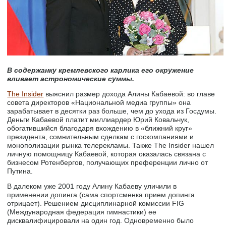
В содержанку кремлевского карлика его окружение
вливает астрономические суммы.
The Insider
выяснил размер дохода Алины Кабаевой: во главе
совета директоров «Национальной медиа группы» она
зарабатывает в десятки раз больше, чем до ухода из Госдумы.
Деньги Кабаевой платит миллиардер Юрий Ковальчук,
обогатившийся благодаря вхождению в «ближний круг»
президента, сомнительным сделкам с госкомпаниями и
монополизации рынка телерекламы. Также The Insider нашел
личную помощницу Кабаевой, которая оказалась связана с
бизнесом Ротенбергов, получающих преференции лично от
Путина.
В далеком уже 2001 году Алину Кабаеву уличили в
применении допинга (сама спортсменка прием допинга
отрицает). Решением дисциплинарной комиссии FIG
(Международная федерация гимнастики) ее
дисквалифицировали на один год. Одновременно было