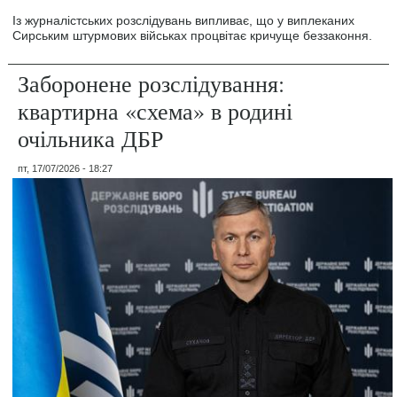
Із журналістських розслідувань випливає, що у виплеканих
Сирським штурмових військах процвітає кричуще беззаконня.
Заборонене розслідування:
квартирна «схема» в родині
очільника ДБР
пт, 17/07/2026 - 18:27