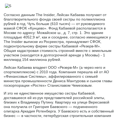
Согласно данным The Insider, Лейсан Кабаева получает от
благотворительного фонда своей сестры по полмиллиона
рублей в год. Чуть больше (610 тысяч) — от руководимого
мамой СФОК «Кунцево». Фонд Кабаевой располагаются в
Москве по адресу: Можайское ш., д. 7, стр. 1. Это здание
площадью 4052,9 м², как и соседнее, согласно имеющимся у
The Insider выписке из Росреестра, принадлежит СФОК,
подконтрольному фирме сестры Кабаевой «Резерв-М».
Общая кадастровая стоимость строений вместе с земельным
участком (находится в долгосрочной аренде у Москвы) - 1
миллиард 154 миллиона рублей.
Лейсан Кабаева владеет ООО «Резерв-М» (а через него и
спорткомплексом) с 2010 года. Компания перешла ей от АО
«Финансовые Системы», аффилированного с семьей
министра промышленности Дениса Мантурова и сыном главы
госкорпорации «Ростех» Станиславом Чемезовым.
И это не единственное имущество сестры Кабаевой,
доставшееся ей из рук представителей российской элиты,
близких к Владимиру Путину. Квартиру на улице Вересаевой
она получила от Григория Баевского — подчиненного
олигарха Аркадия Ротенберга. У Баевского есть и собственный
бизнес — в частности, петербургская строительная компания