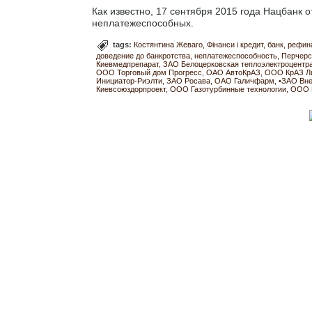
Как известно, 17 сентября 2015 года Нацбанк 
неплатежеспособных.
tags:
Костянтина Жеваго
Фінанси і кредит
банк
рефин
доведение до банкротства
неплатежеспособность
Перчерс
Киевмедпрепарат
ЗАО Белоцерковская теплоэлектроцентр
ООО Торговый дом Прогресс
ОАО АвтоКрАЗ
ООО КрАЗ Ли
Инициатор-Риэлти
ЗАО Росава
ОАО Галичфарм
•ЗАО Вн
Киевсоюздорпроект
ООО Газотурбинные технологии
ООО 