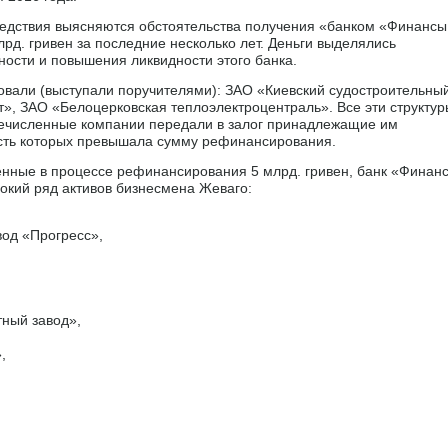
следствия выясняются обстоятельства получения «банком «Финансы
рд. гривен за последние несколько лет. Деньги выделялись
ости и повышения ликвидности этого банка.
овали (выступали поручителями): ЗАО «Киевский судостроительны
, ЗАО «Белоцерковская теплоэлектроцентраль». Все эти структур
речисленные компании передали в залог принадлежащие им
сть которых превышала сумму рефинансирования.
ченные в процессе рефинансирования 5 млрд. гривен, банк «Финан
окий ряд активов бизнесмена Жеваго:
од «Прогресс»,
тный завод»,
,