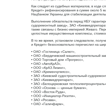
Как следует из судебных материалов, в ходе 
Кредит» рефинансирования в сумме около 5 мл
Нацбанком Украины для стабилизации деятельн
Выполнение обязательств перед НБУ гарантир
судоремонтный завод», ЗАО «Киевмедпрепарат»
также связаны с бизнес-империей Жеваго. Пе
целостные имущественные комплексы, стоимо
В то же время, установили следователи, полу
и Кредит» безосновательно перечислил на шир
• ОАО «Гостиница «Салют»,
• ОАО «Бердичевский машиностроительный зав
• ООО Торговый дом «Прогресс»,
• ОАО «АвтоКрАЗ»,
• ООО «КрАЗ Лизинг»,
• ОАО «Кременчугмясо»,
• ЗАО «Киевский судостроительный-судоремон
• ЗАО «Киевмедпрепарат»,
• ЗАО «Белоцерковская теплоэлектроцентраль»
• ООО «Основа — ценные бумаги»,
• ООО «Восток-Руда»,
• ООО «Инициатор-Риэлти»,
• ЗАО «Росава»,
• ОАО «Галичфарм»,