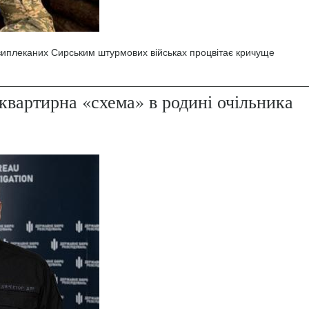
 виплеканих Сирським штурмових військах процвітає кричуще
квартирна «схема» в родині очільника