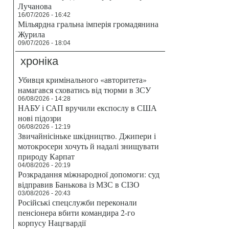
Лучанова
16/07/2026 - 16:42
Мільярдна гральна імперія громадянина
Журила
09/07/2026 - 18:04
хроніка
Убивця кримінального «авторитета»
намагався сховатись від тюрми в ЗСУ
06/08/2026 - 14:28
НАБУ і САП вручили експослу в США
нові підозри
06/08/2026 - 12:19
Звичайнісіньке шкідництво. Джипери і
мотокросери хочуть й надалі знищувати
природу Карпат
04/08/2026 - 20:19
Розкрадання міжнародної допомоги: суд
відправив Банькова із МЗС в СІЗО
03/08/2026 - 20:43
Російські спецслужби переконали
пенсіонера вбити командира 2-го
корпусу Нацгвардії