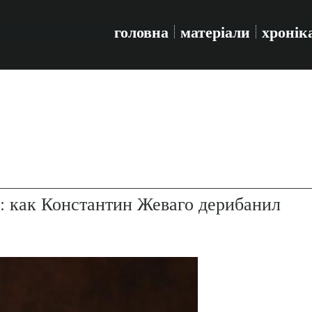
головна
матеріали
хронік
: как Константин Жеваго дерибанил