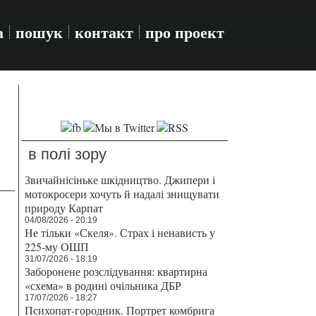
а
пошук
контакт
про проект
в полі зору
Звичайнісіньке шкідництво. Джипери і
мотокросери хочуть й надалі знищувати
природу Карпат
04/08/2026 - 20:19
Не тільки «Скеля». Страх і ненависть у
225-му ОШП
31/07/2026 - 18:19
Заборонене розслідування: квартирна
«схема» в родині очільника ДБР
17/07/2026 - 18:27
Психопат-городник. Портрет комбрига