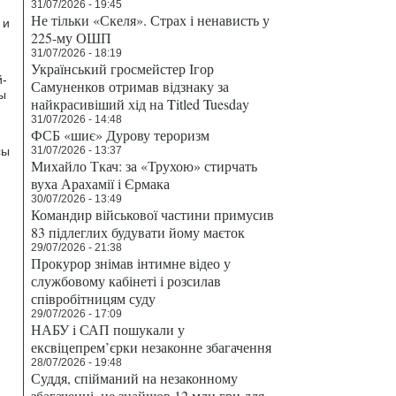
31/07/2026 - 19:45
Не тільки «Скеля». Страх і ненависть у
 и
225-му ОШП
31/07/2026 - 18:19
Український гросмейстер Ігор
й-
Самуненков отримав відзнаку за
ы
найкрасивіший хід на Titled Tuesday
31/07/2026 - 14:48
ФСБ «шиє» Дурову тероризм
сы
31/07/2026 - 13:37
Михайло Ткач: за «Трухою» стирчать
вуха Арахамії і Єрмака
30/07/2026 - 13:49
Командир військової частини примусив
83 підлеглих будувати йому маєток
29/07/2026 - 21:38
Прокурор знімав інтимне відео у
службовому кабінеті і розсилав
співробітницям суду
29/07/2026 - 17:09
НАБУ і САП пошукали у
ексвіцепрем’єрки незаконне збагачення
28/07/2026 - 19:48
Суддя, спійманий на незаконному
збагаченні, не знайшов 12 млн грн для