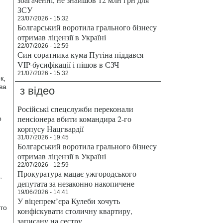
ЗСУ
23/07/2026 - 15:32
Болгарський воротила грального бізнесу
отримав ліцензії в Україні
22/07/2026 - 12:59
Син соратника кума Путіна піддався
VIP-бусифікації і пішов в СЗЧ
21/07/2026 - 15:32
к,
ва
з відео
Російські спецслужби переконали
пенсіонера вбити командира 2-го
о
корпусу Нацгвардії
31/07/2026 - 19:45
Болгарський воротила грального бізнесу
отримав ліцензії в Україні
22/07/2026 - 12:59
Прокуратура мацає ужгородського
,
депутата за незаконно накопичене
19/06/2026 - 14:41
У віцепрем’єра Кулеби хочуть
то
конфіскувати столичну квартиру,
записану на сестру