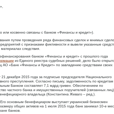
»,
о или косвенно связаны с банком «Финансы и кредит»).
ования путем проведения ряда финансовых сделок и мнимых сдело
 предприятий с признаками фиктивности и вывели указанные средст
 материалах следствия.
рефинансирования банком «Финансы и кредит» с прошлого года
ормации
из Единого реестра судебных решений, дело было открыт
иц АО «Банк «Финансы и Кредит» по завладению средствами своих
 21 декабря 2015 года за подписью председателя Национального
вного преступления. Согласно письму, задолженность по кредитам
ьным Банком составляет 7,1 мдрд гривен. Обеспечением по
во частного банка и имущественных поручителей (связанных лиц)
бенефециарного владельца (Константина Жеваго – ред.).
. Его основным бенефициаром выступает украинский бизнесмен
размеру общих активов на 1 июля 2015 года банк занимал 10-е мес
ране банков.