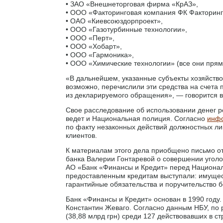
• ЗАО «Внешнеторговая фирма «КрАЗ»,
• ООО «Факторинговая компания ФК Факторинг
• ОАО «Киевсоюздорпроект»,
• ООО «Газотурбинные технологии»,
• ООО «Перт»,
• ООО «Хобарт»,
• ООО «Гармоника»,
• ООО «Химические технологии» (все они прям
«В дальнейшем, указанные субъекты хозяйств
возможно, перечислили эти средства на счета
из декларируемого обращения», — говорится в
Свое расследование об использовании денег 
ведет и Национальная полиция. Согласно
инф
по факту незаконных действий должностных л
клиентов.
К материалам этого дела приобщено письмо от
банка Валерии Гонтаревой о совершении уголо
АО «Банк «Финансы и Кредит» перед Национал
предоставленным кредитам выступали: имущест
гарантийные обязательства и поручительство 
Банк «Финансы и Кредит» основан в 1990 году
Константин Жеваго. Согласно данным НБУ, по 
(38,88 млрд грн) среди 127 действовавших в ст