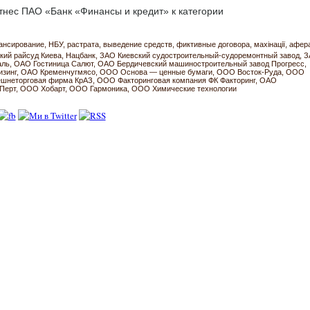
отнес ПАО «Банк «Финансы и кредит» к категории
ансирование
НБУ
растрата
выведение средств
фиктивные договора
махінації
афер
кий райсуд Киева
Нацбанк
ЗАО Киевский судостроительный-судоремонтный завод
З
аль
ОАО Гостиница Салют
ОАО Бердичевский машиностроительный завод Прогресс
зинг
ОАО Кременчугмясо
ООО Основа — ценные бумаги
ООО Восток-Руда
ООО
ешнеторговая фирма КрАЗ
ООО Факторинговая компания ФК Факторинг
ОАО
Перт
ООО Хобарт
ООО Гармоника
ООО Химические технологии