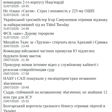
командира 2-го корпусу Нацгвардії
31/07/2026 - 19:45
Не тільки «Скеля». Страх і ненависть у 225-му ОШП
31/07/2026 - 18:19
Український гросмейстер Ігор Самуненков отримав відзнаку
за найкрасивіший хід на Titled Tuesday
31/07/2026 - 14:48
ФСБ «шиє» Дурову тероризм
31/07/2026 - 13:37
Михайло Ткач: за «Трухою» стирчать вуха Арахамії і Єрмака
30/07/2026 - 13:49
Командир військової частини примусив 83 підлеглих
будувати йому маєток
29/07/2026 - 21:38
Прокурор знімав інтимне відео у службовому кабінеті і
розсилав співробітницям суду
29/07/2026 - 17:09
НАБУ і САП пошукали у ексвіцепрем’єрки незаконне
збагачення
28/07/2026 - 19:48
Суддя, спійманий на незаконному збагаченні, не знайшов 12
млн грн для ЗСУ
23/07/2026 - 15:32
Болгарський воротила грального бізнесу отримав ліцензії в
Україні