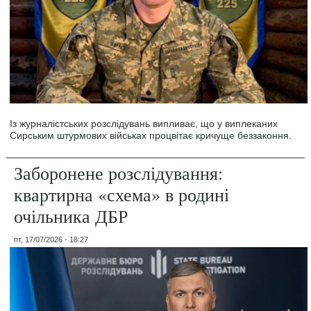
Із журналістських розслідувань випливає, що у виплеканих
Сирським штурмових військах процвітає кричуще беззаконня.
Заборонене розслідування:
квартирна «схема» в родині
очільника ДБР
пт, 17/07/2026 - 18:27