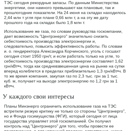
ТЭС сегодня рекордные запасы. По данным Министерства
энергетики, они намного превышают как плановые, так и
прошлогодние показатели. На 24 июня на складах находилось
2,44 млн т угля при плане 0,66 млн т, а на эту же дату
прошлого года на складах было 1,8 млн т.
Использование же газа, по словам руководства госкомпании,
дает возможность "Центрэнерго" значительно снизить
себестоимость производства электроэнергии и,
следовательно, повысить эффективность работы. По словам
и. о. гендиректора Александра Корчинского, уголь с госшахт
сегодня стоит 1950 грн/т, и если работать только на угле, то
себестоимость производства электроэнергии составляет 1,62
грн/кВт•ч, тогда как средневзвешенная цена на рынке на сутки
вперед колеблется в пределах приблизительно 1,3 грн/кВт•ч. В
то же время компания, закупая газ по 2,3 тыс. грн за 1 тыс.
куб. м, получает на выходе электроэнергию по 1,2 грн за 1
кВт•ч.
У каждого свои интересы
Планы Минэнерго ограничить использование газа на ТЭС
встретили резкую критику не только со стороны "Центрэнерго",
но и Фонда госимущества (ФГИ), который сегодня от лица
государства управляет этой госкомпанией. Он получил
контроль над "Центрэнерго" для того, чтобы провести ее
приватизацию, а для успешной продажи, естественно, нужна