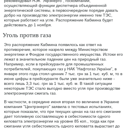
рекомендовал НЭК "Укрэнерго", госкомпании,
осуществляющей функции диспетчера объединенной
энергетической системы, в первоочередном порядке давать
добро на производство электроэнергии именно тем ТЭС,
которые работают на угле. Распоряжение Кабмина будет
действовать до 1 ноября.
Уголь против газа
Это распоряжение Кабмина появилось как ответ на
противоречие, которое назрело между Министерством
энергетики и Фондом государственного имущества. Истоки его
лежат в значительном падении цен на природный газ.
Например, если в прейскуранте для промышленных
потребителей, покупающих газ у НАК "Нафтогаз України", в
январе этого года стоял ценник 7 тыс. грн за 1 тыс. куб. м, то в
июне цифры в прейскуранте были уже значительно ниже -
всего лишь 3,3 тыс. грн за 1 тыс. куб. м. В такой ситуации
некоторым ТЭС стало выгодно вместо угля при производстве
электроэнергии сжигать газ.
В частности, в середине июня вторая по величине в Украине
компания "Центрэнерго" заявила о тестовых испытаниях,
которые показали, что при текущих ценах на газ его сжигание
дает топливную составляющую в себестоимости одного
киловатта электроэнергии на уровне 85 коп., тогда как при
сжигании угля себестоимость одного киловатта вырастает до