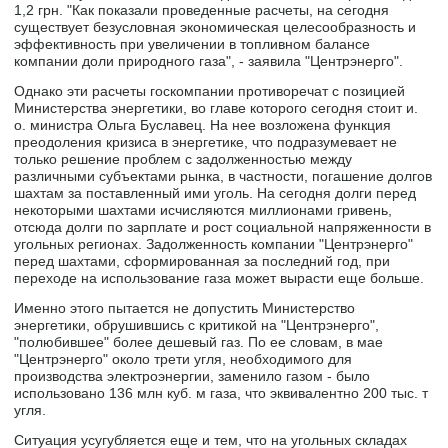
1,2 грн. "Как показали проведенные расчеты, на сегодня
существует безусловная экономическая целесообразность и
эффективность при увеличении в топливном балансе
компании доли природного газа", - заявила "Центрэнерго".
Однако эти расчеты госкомпании противоречат с позицией
Министерства энергетики, во главе которого сегодня стоит и.
о. министра Ольга Буславец. На нее возложена функция
преодоления кризиса в энергетике, что подразумевает не
только решение проблем с задолженностью между
различными субъектами рынка, в частности, погашение долгов
шахтам за поставленный ими уголь. На сегодня долги перед
некоторыми шахтами исчисляются миллионами гривень,
отсюда долги по зарплате и рост социальной напряженности в
угольных регионах. Задолженность компании "Центрэнерго"
перед шахтами, сформированная за последний год, при
переходе на использование газа может вырасти еще больше.
Именно этого пытается не допустить Министерство
энергетики, обрушившись с критикой на "Центрэнерго",
"полюбившее" более дешевый газ. По ее словам, в мае
"Центрэнерго" около трети угля, необходимого для
производства электроэнергии, заменило газом - было
использовано 136 млн куб. м газа, что эквивалентно 200 тыс. т
угля.
Ситуация усугубляется еще и тем, что на угольных складах