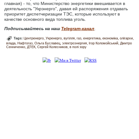
главная) - то, что Министерство энергетики вмешивается в
деятельность "Укрэнерго", давая ей распоряжения отдавать
приоритет диспетчеризации ТЭС, которые используют в
качестве основного вида топлива уголь.
Подписывайтесь на наш
Telegram-канал
.
Tags:
Центренерго
Укренерго
вугілля
газ
енергетика
економіка
олігархи
влада
Нафтогаз
Ольга Буславец
электроэнергия
Ігор Коломойський
Дмитро
Сенниченко
ДТЕК
Сергей Колесников
в полі зору