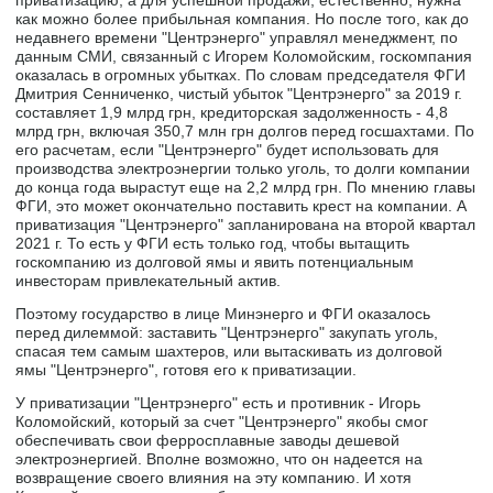
как можно более прибыльная компания. Но после того, как до
недавнего времени "Центрэнерго" управлял менеджмент, по
данным СМИ, связанный с Игорем Коломойским, госкомпания
оказалась в огромных убытках. По словам председателя ФГИ
Дмитрия Сенниченко, чистый убыток "Центрэнерго" за 2019 г.
составляет 1,9 млрд грн, кредиторская задолженность - 4,8
млрд грн, включая 350,7 млн грн долгов перед госшахтами. По
его расчетам, если "Центрэнерго" будет использовать для
производства электроэнергии только уголь, то долги компании
до конца года вырастут еще на 2,2 млрд грн. По мнению главы
ФГИ, это может окончательно поставить крест на компании. А
приватизация "Центрэнерго" запланирована на второй квартал
2021 г. То есть у ФГИ есть только год, чтобы вытащить
госкомпанию из долговой ямы и явить потенциальным
инвесторам привлекательный актив.
Поэтому государство в лице Минэнерго и ФГИ оказалось
перед дилеммой: заставить "Центрэнерго" закупать уголь,
спасая тем самым шахтеров, или вытаскивать из долговой
ямы "Центрэнерго", готовя его к приватизации.
У приватизации "Центрэнерго" есть и противник - Игорь
Коломойский, который за счет "Центрэнерго" якобы смог
обеспечивать свои ферросплавные заводы дешевой
электроэнергией. Вполне возможно, что он надеется на
возвращение своего влияния на эту компанию. И хотя