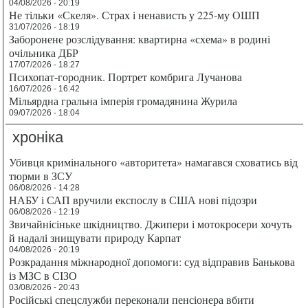
04/08/2026 - 20:19
Не тільки «Скеля». Страх і ненависть у 225-му ОШП
31/07/2026 - 18:19
Заборонене розслідування: квартирна «схема» в родині
очільника ДБР
17/07/2026 - 18:27
Психопат-городник. Портрет комбрига Лучанова
16/07/2026 - 16:42
Мільярдна гральна імперія громадянина Журила
09/07/2026 - 18:04
хроніка
Убивця кримінального «авторитета» намагався сховатись від
тюрми в ЗСУ
06/08/2026 - 14:28
НАБУ і САП вручили експослу в США нові підозри
06/08/2026 - 12:19
Звичайнісіньке шкідництво. Джипери і мотокросери хочуть
й надалі знищувати природу Карпат
04/08/2026 - 20:19
Розкрадання міжнародної допомоги: суд відправив Банькова
із МЗС в СІЗО
03/08/2026 - 20:43
Російські спецслужби переконали пенсіонера вбити