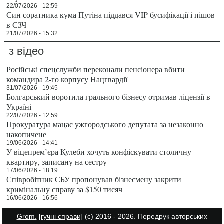
22/07/2026 - 12:59
Син соратника кума Путіна піддався VIP-бусифікації і пішов
в СЗЧ
21/07/2026 - 15:32
з відео
Російські спецслужби переконали пенсіонера вбити
командира 2-го корпусу Нацгвардії
31/07/2026 - 19:45
Болгарський воротила грального бізнесу отримав ліцензії в
Україні
22/07/2026 - 12:59
Прокуратура мацає ужгородського депутата за незаконно
накопичене
19/06/2026 - 14:41
У віцепрем’єра Кулеби хочуть конфіскувати столичну
квартиру, записану на сестру
17/06/2026 - 18:19
Співробітник СБУ пропонував бізнесмену закрити
кримінальну справу за $150 тисяч
16/06/2026 - 16:56
Grom.
[гучні справи]
(с) 2016 - 2026. Передрук авторських