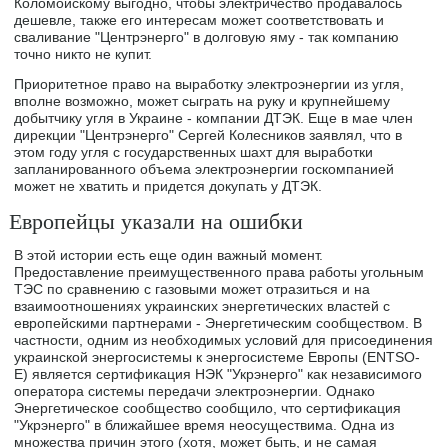
Коломойскому выгодно, чтобы электричество продавалось
дешевле, также его интересам может соответствовать и
сваливание "Центрэнерго" в долговую яму - так компанию
точно никто не купит.
Приоритетное право на выработку электроэнергии из угля,
вполне возможно, может сыграть на руку и крупнейшему
добытчику угля в Украине - компании ДТЭК. Еще в мае член
дирекции "Центрэнерго" Сергей Колесников заявлял, что в
этом году угля с государственных шахт для выработки
запланированного объема электроэнергии госкомпанией
может не хватить и придется докупать у ДТЭК.
Европейцы указали на ошибки
В этой истории есть еще один важный момент.
Предоставление преимущественного права работы угольным
ТЭС по сравнению с газовыми может отразиться и на
взаимоотношениях украинских энергетических властей с
европейскими партнерами - Энергетическим сообществом. В
частности, одним из необходимых условий для присоединения
украинской энергосистемы к энергосистеме Европы (ENTSO-
E) является сертификация НЭК "Укрэнерго" как независимого
оператора системы передачи электроэнергии. Однако
Энергетическое сообщество сообщило, что сертификация
"Укрэнерго" в ближайшее время неосуществима. Одна из
множества причин этого (хотя, может быть, и не самая