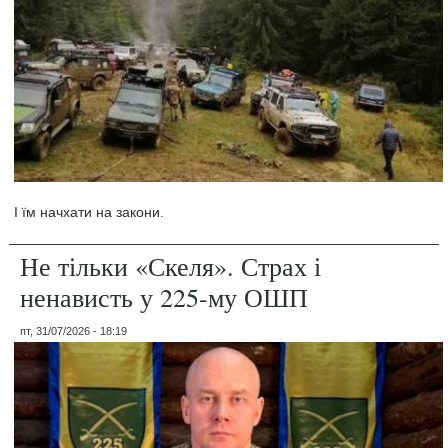
І їм начхати на закони.
Не тільки «Скеля». Страх і
ненависть у 225-му ОШП
пт, 31/07/2026 - 18:19