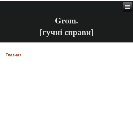
Grom.
[гучні справи]
Главная
Вы здесь