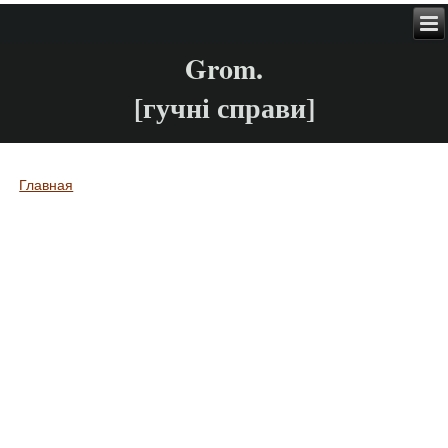
Grom.
[гучні справи]
Главная
Вы здесь