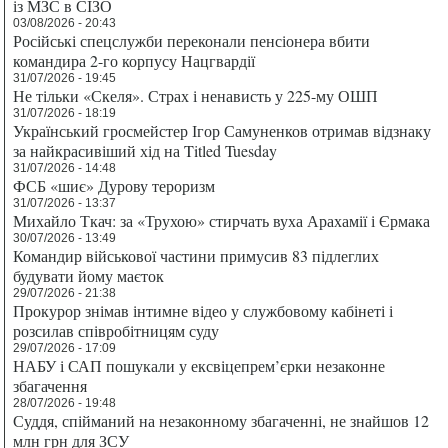
із МЗС в СІЗО
03/08/2026 - 20:43
Російські спецслужби переконали пенсіонера вбити
командира 2-го корпусу Нацгвардії
31/07/2026 - 19:45
Не тільки «Скеля». Страх і ненависть у 225-му ОШП
31/07/2026 - 18:19
Український гросмейстер Ігор Самуненков отримав відзнаку
за найкрасивіший хід на Titled Tuesday
31/07/2026 - 14:48
ФСБ «шиє» Дурову тероризм
31/07/2026 - 13:37
Михайло Ткач: за «Трухою» стирчать вуха Арахамії і Єрмака
30/07/2026 - 13:49
Командир військової частини примусив 83 підлеглих
будувати йому маєток
29/07/2026 - 21:38
Прокурор знімав інтимне відео у службовому кабінеті і
розсилав співробітницям суду
29/07/2026 - 17:09
НАБУ і САП пошукали у ексвіцепрем’єрки незаконне
збагачення
28/07/2026 - 19:48
Суддя, спійманий на незаконному збагаченні, не знайшов 12
млн грн для ЗСУ