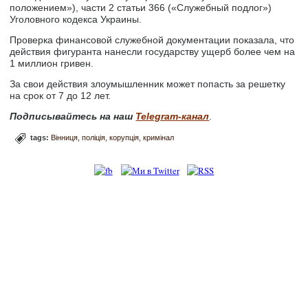
положением»), части 2 статьи 366 («Служебный подлог»)
Уголовного кодекса Украины.
Проверка финансовой служебной документации показала, что
действия фигуранта нанесли государству ущерб более чем на
1 миллион гривен.
За свои действия злоумышленник может попасть за решетку
на срок от 7 до 12 лет.
Подписывайтесь на наш
Telegram-канал
.
tags:
Вінниця
поліція
корупція
кримінал