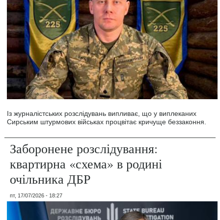
Із журналістських розслідувань випливає, що у виплеканих
Сирським штурмових військах процвітає кричуще беззаконня.
Заборонене розслідування:
квартирна «схема» в родині
очільника ДБР
пт, 17/07/2026 - 18:27