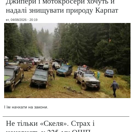
Джипери і мотокросери хочуть й
надалі знищувати природу Карпат
вт, 04/08/2026 - 20:19
І їм начхати на закони.
Не тільки «Скеля». Страх і
ненависть у 225-му ОШП