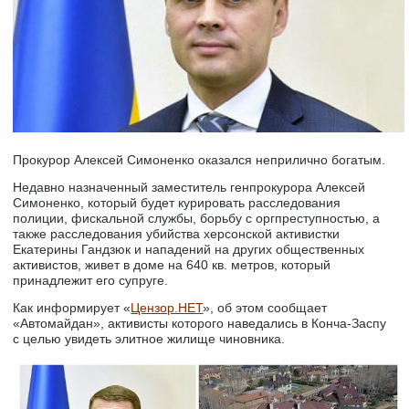
Прокурор Алексей Симоненко оказался неприлично богатым.
Недавно назначенный заместитель генпрокурора Алексей
Симоненко, который будет курировать расследования
полиции, фискальной службы, борьбу с оргпреступностью, а
также расследования убийства херсонской активистки
Екатерины Гандзюк и нападений на других общественных
активистов, живет в доме на 640 кв. метров, который
принадлежит его супруге.
Как информирует «
Цензор.НЕТ
», об этом сообщает
«Автомайдан», активисты которого наведались в Конча-Заспу
с целью увидеть элитное жилище чиновника.