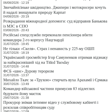
06/08/2026 - 12:19
Звичайнісіньке шкідництво. Джипери і мотокросери хочуть
й надалі знищувати природу Карпат
04/08/2026 - 20:19
Розкрадання міжнародної допомоги: суд відправив Банькова
із МЗС в СІЗО
03/08/2026 - 20:43
Російські спецслужби переконали пенсіонера вбити
командира 2-го корпусу Нацгвардії
31/07/2026 - 19:45
Не тільки «Скеля». Страх і ненависть у 225-му ОШП
31/07/2026 - 18:19
Український гросмейстер Ігор Самуненков отримав відзнаку
за найкрасивіший хід на Titled Tuesday
31/07/2026 - 14:48
ФСБ «шиє» Дурову тероризм
31/07/2026 - 13:37
Михайло Ткач: за «Трухою» стирчать вуха Арахамії і Єрмака
30/07/2026 - 13:49
Командир військової частини примусив 83 підлеглих
будувати йому маєток
29/07/2026 - 21:38
Прокурор знімав інтимне відео у службовому кабінеті і
розсилав співробітницям суду
29/07/2026 - 17:09