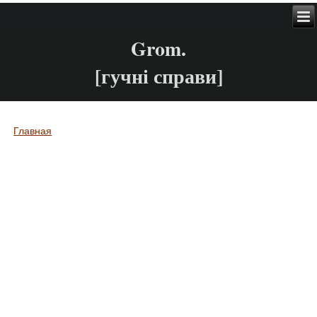
Grom.
[гучні справи]
Главная
Вы здесь