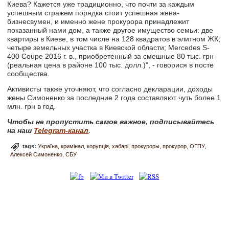
Киева? Кажется уже традиционно, что почти за каждым
успешным стражем порядка стоит успешная жена-
бизнесвумен, и именно жене прокурора принадлежит
показанный нами дом, а также другое имущество семьи: две
квартиры в Киеве, в том числе на 128 квадратов в элитном ЖК;
четыре земельных участка в Киевской области; Mercedes S-
400 Coupe 2016 г. в., приобретенный за смешные 80 тыс. грн
(реальная цена в районе 100 тыс. долл.)", - говорися в посте
сообщества.
Активисты также уточняют, что согласно декларации, доходы
жены Симоненко за последние 2 года составляют чуть более 1
млн. грн в год.
Чтобы не пропустить самое важное, подписывайтесь
на наш
Telegram-канал
.
tags:
Україна
кримінал
корупція
хабарі
прокуроры
прокурор
ОГПУ
Алексей Симоненко
СБУ