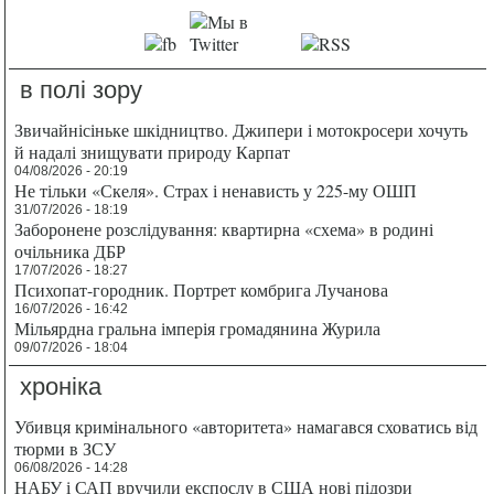
в полі зору
Звичайнісіньке шкідництво. Джипери і мотокросери хочуть
й надалі знищувати природу Карпат
04/08/2026 - 20:19
Не тільки «Скеля». Страх і ненависть у 225-му ОШП
31/07/2026 - 18:19
Заборонене розслідування: квартирна «схема» в родині
очільника ДБР
17/07/2026 - 18:27
Психопат-городник. Портрет комбрига Лучанова
16/07/2026 - 16:42
Мільярдна гральна імперія громадянина Журила
09/07/2026 - 18:04
хроніка
Убивця кримінального «авторитета» намагався сховатись від
тюрми в ЗСУ
06/08/2026 - 14:28
НАБУ і САП вручили експослу в США нові підозри