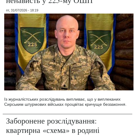
пт, 31/07/2026 - 18:19
Із журналістських розслідувань випливає, що у виплеканих
Сирським штурмових військах процвітає кричуще беззаконня.
Заборонене розслідування:
квартирна «схема» в родині