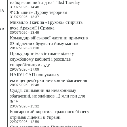
найкрасивіший хід на Titled Tuesday
31/07/2026 - 14:48
ША
ФСБ «шиє» Дурову тероризм
31/07/2026 - 13:37
Михайло Ткач: за «Трухою» стирчать
вуха Арахамії і Єрмака
а в
30/07/2026 - 13:49
Командир військової частини примусив
83 підлеглих будувати йому маєток
29/07/2026 - 21:38
Прокурор знімав інтимне відео у
службовому кабінеті і розсилав
співробітницям суду
29/07/2026 - 17:09
НАБУ і САП пошукали у
ексвіцепрем’єрки незаконне збагачення
28/07/2026 - 19:48
Суддя, спійманий на незаконному
збагаченні, не знайшов 12 млн грн для
ЗСУ
23/07/2026 - 15:32
Болгарський воротила грального бізнесу
отримав ліцензії в Україні
22/07/2026 - 12:59
Син соратника кума Путіна піддався