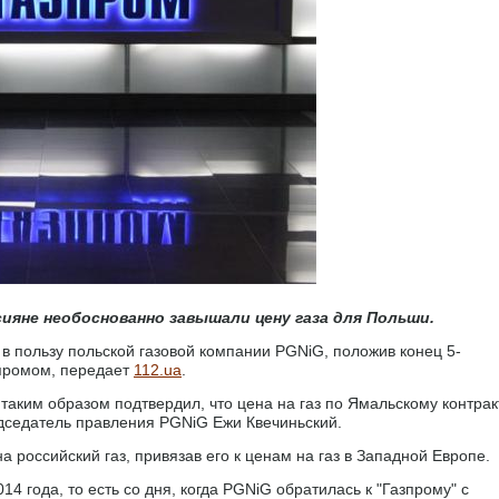
ияне необоснованно завышали цену газа для Польши.
в пользу польской газовой компании PGNiG, положив конец 5-
зпромом, передает
112.ua
.
таким образом подтвердил, что цена на газ по Ямальскому контрак
дседатель правления PGNiG Ежи Квечиньский.
 российский газ, привязав его к ценам на газ в Западной Европе.
 года, то есть со дня, когда PGNiG обратилась к "Газпрому" с