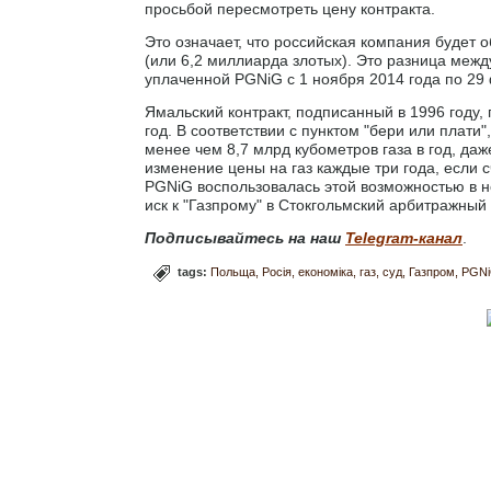
просьбой пересмотреть цену контракта.
Это означает, что российская компания будет
(или 6,2 миллиарда злотых). Это разница межд
уплаченной PGNiG с 1 ноября 2014 года по 29
Ямальский контракт, подписанный в 1996 году,
год. В соответствии с пунктом "бери или плат
менее чем 8,7 млрд кубометров газа в год, да
изменение цены на газ каждые три года, если 
PGNiG воспользовалась этой возможностью в н
иск к "Газпрому" в Стокгольмский арбитражный 
Подписывайтесь на наш
Telegram-канал
.
tags:
Польща
Росія
економіка
газ
суд
Газпром
PGN