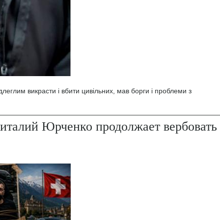
леглим викрасти і вбити цивільних, мав борги і проблеми з
италий Юрченко продолжает вербовать