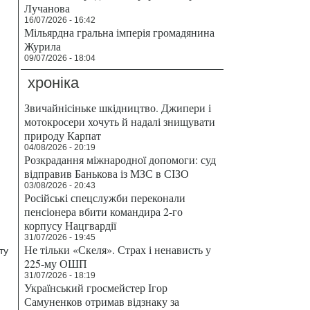
Лучанова
16/07/2026 - 16:42
Мільярдна гральна імперія громадянина
Журила
09/07/2026 - 18:04
хроніка
Звичайнісіньке шкідництво. Джипери і
мотокросери хочуть й надалі знищувати
природу Карпат
04/08/2026 - 20:19
Розкрадання міжнародної допомоги: суд
відправив Банькова із МЗС в СІЗО
03/08/2026 - 20:43
Російські спецслужби переконали
пенсіонера вбити командира 2-го
корпусу Нацгвардії
31/07/2026 - 19:45
Не тільки «Скеля». Страх і ненависть у
ту
225-му ОШП
31/07/2026 - 18:19
Український гросмейстер Ігор
Самуненков отримав відзнаку за