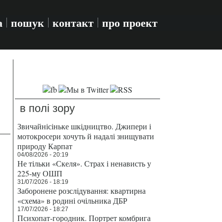
а
пошук
контакт
про проект
в полі зору
Звичайнісіньке шкідництво. Джипери і
мотокросери хочуть й надалі знищувати
природу Карпат
04/08/2026 - 20:19
Не тільки «Скеля». Страх і ненависть у
225-му ОШП
31/07/2026 - 18:19
Заборонене розслідування: квартирна
«схема» в родині очільника ДБР
17/07/2026 - 18:27
Психопат-городник. Портрет комбрига