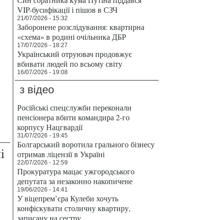
VIP-бусифікації і пішов в СЗЧ
21/07/2026 - 15:32
Заборонене розслідування: квартирна
«схема» в родині очільника ДБР
17/07/2026 - 18:27
Український отруювач продовжує
вбивати людей по всьому світу
16/07/2026 - 19:08
з відео
Російські спецслужби переконали
пенсіонера вбити командира 2-го
корпусу Нацгвардії
31/07/2026 - 19:45
Болгарський воротила грального бізнесу
і
отримав ліцензії в Україні
22/07/2026 - 12:59
Прокуратура мацає ужгородського
депутата за незаконно накопичене
19/06/2026 - 14:41
У віцепрем’єра Кулеби хочуть
конфіскувати столичну квартиру,
записану на сестру