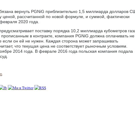
 обязана вернуть PGNiG приблизительно 1,5 миллиарда долларов С
у ценой, рассчитанной по новой формуле, и суммой, фактически
 февраля 2020 года.
 предусматривает поставку порядка 10,2 миллиарда кубометров газ
и", прописанным в контракте, компания PGNiG должна оплачивать не
же если он ей не нужен. Каждая сторона может запрашивать
считает, что текущая цена не соответствует рыночным условиям.
оябре 2014 года. В феврале 2016 года польская компания подала
суд.
iG