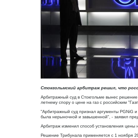
Стокгольмский арбитраж решил, что росс
Арбитражный суд в Стокгольме вынес решение 
летнему спору о цене на газ с российским "Га
"Арбитражный суд признал аргументы PGNiG и 
была нерыночной и завышенной", - заявил пре
Арбитраж изменил способ установления цены на
Решение Трибунала применяется с 1 ноября 2014