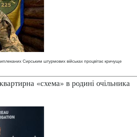
 виплеканих Сирським штурмових військах процвітає кричуще
квартирна «схема» в родині очільника