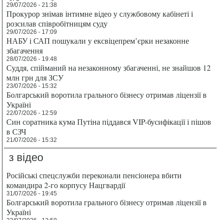
29/07/2026 - 21:38
Прокурор знімав інтимне відео у службовому кабінеті і
розсилав співробітницям суду
29/07/2026 - 17:09
НАБУ і САП пошукали у ексвіцепрем’єрки незаконне
збагачення
28/07/2026 - 19:48
Суддя, спійманий на незаконному збагаченні, не знайшов 12
млн грн для ЗСУ
23/07/2026 - 15:32
Болгарський воротила грального бізнесу отримав ліцензії в
Україні
22/07/2026 - 12:59
Син соратника кума Путіна піддався VIP-бусифікації і пішов
в СЗЧ
21/07/2026 - 15:32
з відео
Російські спецслужби переконали пенсіонера вбити
командира 2-го корпусу Нацгвардії
31/07/2026 - 19:45
Болгарський воротила грального бізнесу отримав ліцензії в
Україні