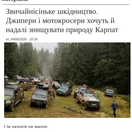
Звичайнісіньке шкідництво.
Джипери і мотокросери хочуть й
надалі знищувати природу Карпат
вт, 04/08/2026 - 20:19
І їм начхати на закони.