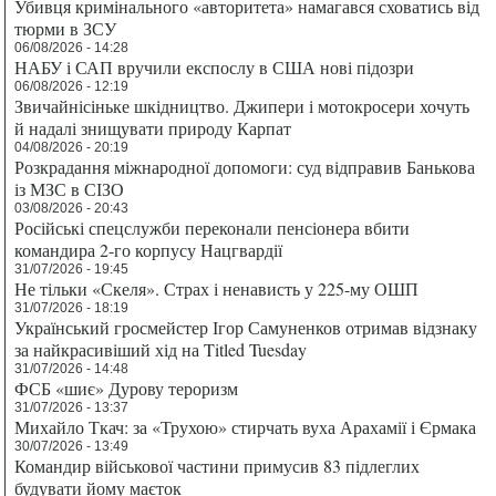
Убивця кримінального «авторитета» намагався сховатись від
тюрми в ЗСУ
06/08/2026 - 14:28
НАБУ і САП вручили експослу в США нові підозри
06/08/2026 - 12:19
Звичайнісіньке шкідництво. Джипери і мотокросери хочуть
й надалі знищувати природу Карпат
04/08/2026 - 20:19
Розкрадання міжнародної допомоги: суд відправив Банькова
із МЗС в СІЗО
03/08/2026 - 20:43
Російські спецслужби переконали пенсіонера вбити
командира 2-го корпусу Нацгвардії
31/07/2026 - 19:45
Не тільки «Скеля». Страх і ненависть у 225-му ОШП
31/07/2026 - 18:19
Український гросмейстер Ігор Самуненков отримав відзнаку
за найкрасивіший хід на Titled Tuesday
31/07/2026 - 14:48
ФСБ «шиє» Дурову тероризм
31/07/2026 - 13:37
Михайло Ткач: за «Трухою» стирчать вуха Арахамії і Єрмака
30/07/2026 - 13:49
Командир військової частини примусив 83 підлеглих
будувати йому маєток