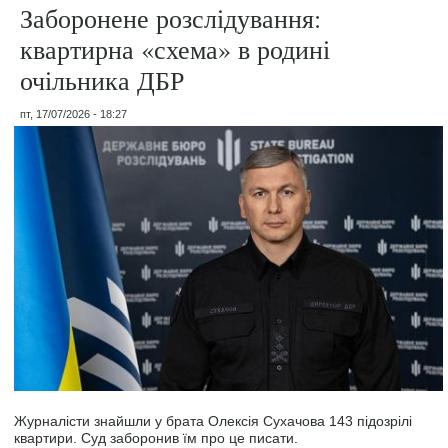
Заборонене розслідування:
квартирна «схема» в родині
очільника ДБР
пт, 17/07/2026 - 18:27
Журналісти знайшли у брата Олексія Сухачова 143 підозрілі
квартири. Суд заборонив їм про це писати.