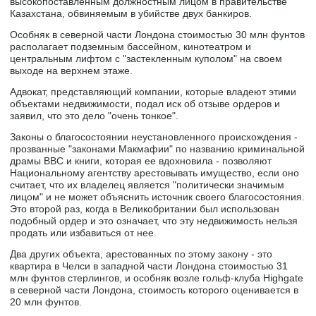
высокопоставленным должностным лицом в правительстве
Казахстана, обвиняемым в убийстве двух банкиров.
Особняк в северной части Лондона стоимостью 30 млн фунтов
располагает подземным бассейном, кинотеатром и
центральным лифтом с "застекленным куполом" на своем
выходе на верхнем этаже.
Адвокат, представляющий компании, которые владеют этими
объектами недвижимости, подал иск об отзыве ордеров и
заявил, что это дело "очень тонкое".
Законы о благосостоянии неустановленного происхождения -
прозванные "законами Макмафии" по названию криминальной
драмы BBC и книги, которая ее вдохновила - позволяют
Национальному агентству арестовывать имущество, если оно
считает, что их владелец является "политически значимым
лицом" и не может объяснить источник своего благосостояния.
Это второй раз, когда в Великобритании был использован
подобный ордер и это означает, что эту недвижимость нельзя
продать или избавиться от нее.
Два других объекта, арестованных по этому закону - это
квартира в Челси в западной части Лондона стоимостью 31
млн фунтов стерлингов, и особняк возле гольф-клуба Highgate
в северной части Лондона, стоимость которого оценивается в
20 млн фунтов.