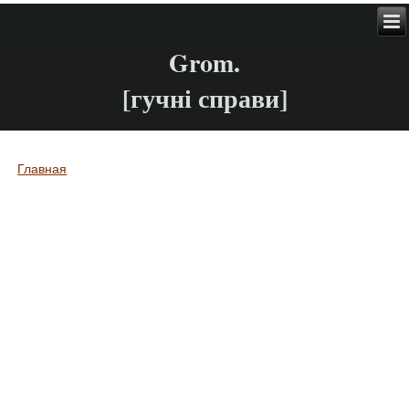
Grom.
[гучні справи]
Главная
Вы здесь