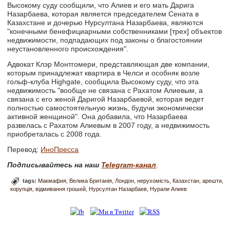
Высокому суду сообщили, что Алиев и его мать Дарига
Назарбаева, которая является председателем Сената в
Казахстане и дочерью Нурсултана Назарбаева, являются
"конечными бенефициарными собственниками [трех] объектов
недвижимости, подпадающих под законы о благостоянии
неустановленного происхождения".
Адвокат Клэр Монтгомери, представляющая две компании,
которым принадлежат квартира в Челси и особняк возле
гольф-клуба Highgate, сообщила Высокому суду, что эта
недвижимость "вообще не связана с Рахатом Алиевым, а
связана с его женой Даригой Назарбаевой, которая ведет
полностью самостоятельную жизнь, будучи экономически
активной женщиной". Она добавила, что Назарбаева
развелась с Рахатом Алиевым в 2007 году, а недвижимость
приобреталась с 2008 года.
Перевод:
ИноПресса
Подписывайтесь на наш
Telegram-канал
.
tags:
Макмафия
Велика Британія
Лондон
нерухомість
Казахстан
арешти
корупція
відмивання грошей
Нурсултан Назарбаев
Нурали Алиев