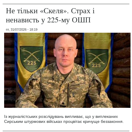
Не тільки «Скеля». Страх і
ненависть у 225-му ОШП
пт, 31/07/2026 - 18:19
Із журналістських розслідувань випливає, що у виплеканих
Сирським штурмових військах процвітає кричуще беззаконня.