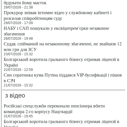
будувати йому маєток
29/07/2026 - 21:38
Прокурор знімав інтимне відео у службовому кабінеті і
розсилав співробітницям суду
29/07/2026 - 17:09
НАБУ і САП пошукали у ексвіцепрем’єрки незаконне
збагачення
28/07/2026 - 19:48
Суддя, спійманий на незаконному збагаченні, не знайшов 12
млн грн для ЗСУ
23/07/2026 - 15:32
Болгарський воротила грального бізнесу отримав ліцензії в
Україні
22/07/2026 - 12:59
Син соратника кума Путіна піддався VIP-бусифікації і пішов
в СЗЧ
21/07/2026 - 15:32
з відео
Російські спецслужби переконали пенсіонера вбити
командира 2-го корпусу Нацгвардії
31/07/2026 - 19:45
Болгарський воротила грального бізнесу отримав ліцензії в
Україні