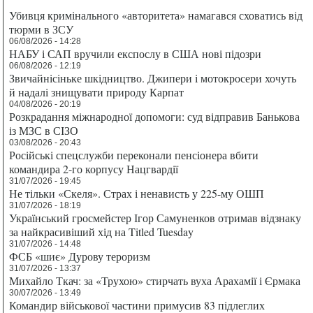
Убивця кримінального «авторитета» намагався сховатись від
тюрми в ЗСУ
06/08/2026 - 14:28
НАБУ і САП вручили експослу в США нові підозри
06/08/2026 - 12:19
Звичайнісіньке шкідництво. Джипери і мотокросери хочуть
й надалі знищувати природу Карпат
04/08/2026 - 20:19
Розкрадання міжнародної допомоги: суд відправив Банькова
із МЗС в СІЗО
03/08/2026 - 20:43
Російські спецслужби переконали пенсіонера вбити
командира 2-го корпусу Нацгвардії
31/07/2026 - 19:45
Не тільки «Скеля». Страх і ненависть у 225-му ОШП
31/07/2026 - 18:19
Український гросмейстер Ігор Самуненков отримав відзнаку
за найкрасивіший хід на Titled Tuesday
31/07/2026 - 14:48
ФСБ «шиє» Дурову тероризм
31/07/2026 - 13:37
Михайло Ткач: за «Трухою» стирчать вуха Арахамії і Єрмака
30/07/2026 - 13:49
Командир військової частини примусив 83 підлеглих