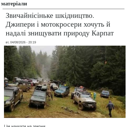
матеріали
Звичайнісіньке шкідництво.
Джипери і мотокросери хочуть й
надалі знищувати природу Карпат
вт, 04/08/2026 - 20:19
І їм начхати на закони.