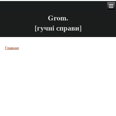
Grom.
[гучні справи]
Главная
Вы здесь