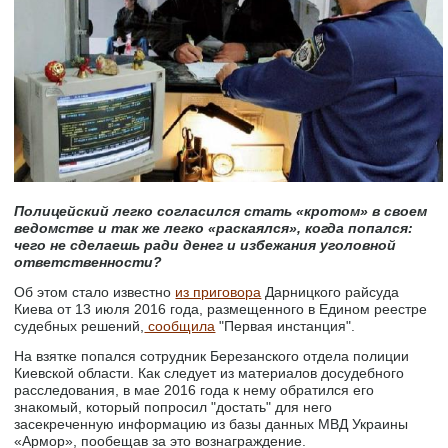
Полицейский легко согласился стать «кротом» в своем
ведомстве и так же легко «раскаялся», когда попался:
чего не сделаешь ради денег и избежания уголовной
ответственности?
Об этом стало известно
из приговора
Дарницкого райсуда
Киева от 13 июля 2016 года, размещенного в Едином реестре
судебных решений,
сообщила
"Первая инстанция".
На взятке попался сотрудник Березанского отдела полиции
Киевской области. Как следует из материалов досудебного
расследования, в мае 2016 года к нему обратился его
знакомый, который попросил "достать" для него
засекреченную информацию из базы данных МВД Украины
«Армор», пообещав за это вознаграждение.