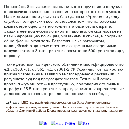
Полицейский согласился выполнить это поручение и получил
от заказчика список лиц, сведения о которых тот хотел узнать.
Не имея законного доступа к базе данных «Армор» по долгу
службы, полицейский воспользовался тем, что на рабочем
компьютере одного из его коллег эта база была открыта.
Зайдя в неё под чужим логином и паролем, он скопировал из
базы информацию по лицам, указанным в списке, и сохранил
её на флеш-накопитель. Встретившись с заказчиком,
полицейский отдал ему флешку с секретными сведениями,
получив взамен 3 тыс. гривен из расчета по 500 гривен за одну
персону.
Такие действия полицейского обвинение квалифицировало по
ч.1 ст.368, ч.1. ст. 361, ч.1. ст.361-2 УК Украины. Тот полностью
признал свою вину и заявил о чистосердечном раскаянии. В
результате суд под председательством Татьяны Щасной
проявил «гуманность» к преступнику, приговорив его лишь к
штрафу в 25.5 тыс. гривен и запрету занимать «определенные
должности» в течение трех лет, но оставив на свободе,
tags:
МВС
полицейский
информационная база
Армор
секретная
информация
утечка
корупція
взятка
Березанский отдел полиции Киевской
области
Дарницкий райсуд Киева
вирок
штраф
должность
запрет
наказание