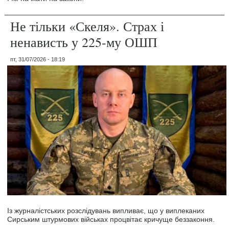
Не тільки «Скеля». Страх і
ненависть у 225-му ОШП
пт, 31/07/2026 - 18:19
Із журналістських розслідувань випливає, що у виплеканих
Сирським штурмових військах процвітає кричуще беззаконня.