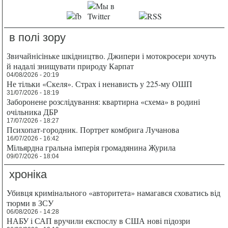
в полі зору
Звичайнісіньке шкідництво. Джипери і мотокросери хочуть
й надалі знищувати природу Карпат
04/08/2026 - 20:19
Не тільки «Скеля». Страх і ненависть у 225-му ОШП
31/07/2026 - 18:19
Заборонене розслідування: квартирна «схема» в родині
очільника ДБР
17/07/2026 - 18:27
Психопат-городник. Портрет комбрига Лучанова
16/07/2026 - 16:42
Мільярдна гральна імперія громадянина Журила
09/07/2026 - 18:04
хроніка
Убивця кримінального «авторитета» намагався сховатись від
тюрми в ЗСУ
06/08/2026 - 14:28
НАБУ і САП вручили експослу в США нові підозри