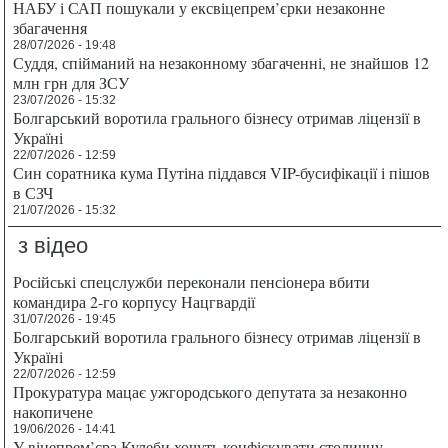
НАБУ і САП пошукали у ексвіцепрем’єрки незаконне
збагачення
28/07/2026 - 19:48
Суддя, спійманий на незаконному збагаченні, не знайшов 12
млн грн для ЗСУ
23/07/2026 - 15:32
Болгарський воротила грального бізнесу отримав ліцензії в
Україні
22/07/2026 - 12:59
Син соратника кума Путіна піддався VIP-бусифікації і пішов
в СЗЧ
21/07/2026 - 15:32
з відео
Російські спецслужби переконали пенсіонера вбити
командира 2-го корпусу Нацгвардії
31/07/2026 - 19:45
Болгарський воротила грального бізнесу отримав ліцензії в
Україні
22/07/2026 - 12:59
Прокуратура мацає ужгородського депутата за незаконно
накопичене
19/06/2026 - 14:41
У віцепрем’єра Кулеби хочуть конфіскувати столичну