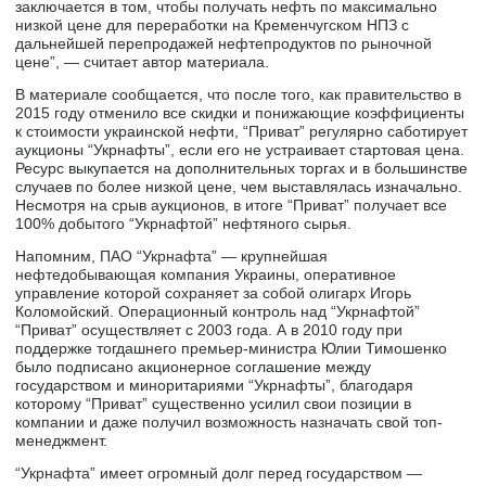
заключается в том, чтобы получать нефть по максимально
низкой цене для переработки на Кременчугском НПЗ с
дальнейшей перепродажей нефтепродуктов по рыночной
цене”, — считает автор материала.
В материале сообщается, что после того, как правительство в
2015 году отменило все скидки и понижающие коэффициенты
к стоимости украинской нефти, “Приват” регулярно саботирует
аукционы “Укрнафты”, если его не устраивает стартовая цена.
Ресурс выкупается на дополнительных торгах и в большинстве
случаев по более низкой цене, чем выставлялась изначально.
Несмотря на срыв аукционов, в итоге “Приват” получает все
100% добытого “Укрнафтой” нефтяного сырья.
Напомним, ПАО “Укрнафта” — крупнейшая
нефтедобывающая компания Украины, оперативное
управление которой сохраняет за собой олигарх Игорь
Коломойский. Операционный контроль над “Укрнафтой”
“Приват” осуществляет с 2003 года. А в 2010 году при
поддержке тогдашнего премьер-министра Юлии Тимошенко
было подписано акционерное соглашение между
государством и миноритариями “Укрнафты”, благодаря
которому “Приват” существенно усилил свои позиции в
компании и даже получил возможность назначать свой топ-
менеджмент.
“Укрнафта” имеет огромный долг перед государством —