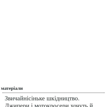
матеріали
Звичайнісіньке шкідництво.
Джипери і мотокросери хочуть й