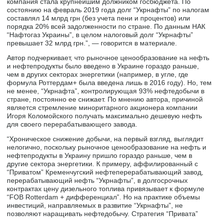
компания стала крупнейшим должником госбюджета. По
состоянию на февраль 2019 года долг “Укрнафты” по налогам
составлял 14 млрд грн (без учета пени и процентов) или
порядка 20% всей задолженности по стране. По данным НАК
“Нафтогаз Украины”, в целом налоговый долг “Укрнафты”
превышает 32 млрд грн.”, — говорится в материале.
Автор подчеркивает, что рыночное ценообразование на нефть
и нефтепродукты было введено в Украине гораздо раньше,
чем в других секторах энергетики (например, в угле, где
формула Роттердам+ была введена лишь в 2016 году). Но, тем
не менее, “Укрнафта”, контролирующая 93% нефтедобычи в
стране, постоянно ее снижает. По мнению автора, причиной
является стремление миноритарного акционера компании
Игоря Коломойского получать максимально дешевую нефть
для своего перерабатывающего завода.
“Хроническое снижение добычи, на первый взгляд, выглядит
нелогично, поскольку рыночное ценообразование на нефть и
нефтепродукты в Украину пришло гораздо раньше, чем в
другие сектора энергетики. К примеру, аффилированный с
“Приватом” Кременчугский нефтеперерабатывающий завод,
перерабатывающий нефть “Укрнафты”, в долгосрочных
контрактах цену дизельного топлива привязывает к формуле
“FOB Rotterdam + дифференциал”. Но на практике объемы
инвестиций, направляемых в развитие “Укрнафты”, не
позволяют наращивать нефтедобычу. Стратегия “Привата”