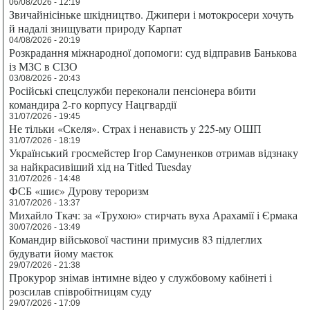
06/08/2026 - 12:19
Звичайнісіньке шкідництво. Джипери і мотокросери хочуть
й надалі знищувати природу Карпат
04/08/2026 - 20:19
Розкрадання міжнародної допомоги: суд відправив Банькова
із МЗС в СІЗО
03/08/2026 - 20:43
Російські спецслужби переконали пенсіонера вбити
командира 2-го корпусу Нацгвардії
31/07/2026 - 19:45
Не тільки «Скеля». Страх і ненависть у 225-му ОШП
31/07/2026 - 18:19
Український гросмейстер Ігор Самуненков отримав відзнаку
за найкрасивіший хід на Titled Tuesday
31/07/2026 - 14:48
ФСБ «шиє» Дурову тероризм
31/07/2026 - 13:37
Михайло Ткач: за «Трухою» стирчать вуха Арахамії і Єрмака
30/07/2026 - 13:49
Командир військової частини примусив 83 підлеглих
будувати йому маєток
29/07/2026 - 21:38
Прокурор знімав інтимне відео у службовому кабінеті і
розсилав співробітницям суду
29/07/2026 - 17:09