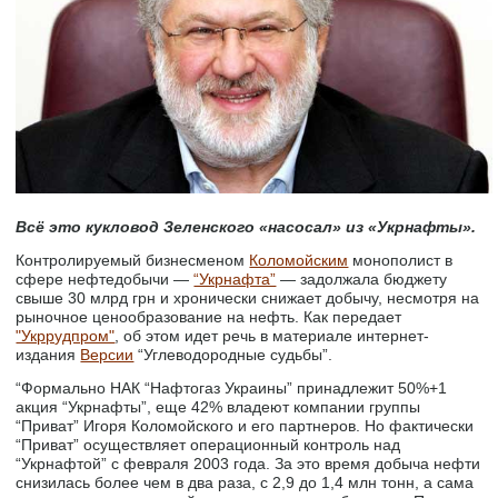
Всё это кукловод Зеленского «насосал» из «Укрнафты».
Контролируемый бизнесменом
Коломойским
монополист в
сфере нефтедобычи —
“Укрнафта”
— задолжала бюджету
свыше 30 млрд грн и хронически снижает добычу, несмотря на
рыночное ценообразование на нефть. Как передает
"Укррудпром"
, об этом идет речь в материале интернет-
издания
Версии
“Углеводородные судьбы”.
“Формально НАК “Нафтогаз Украины” принадлежит 50%+1
акция “Укрнафты”, еще 42% владеют компании группы
“Приват” Игоря Коломойского и его партнеров. Но фактически
“Приват” осуществляет операционный контроль над
“Укрнафтой” с февраля 2003 года. За это время добыча нефти
снизилась более чем в два раза, с 2,9 до 1,4 млн тонн, а сама