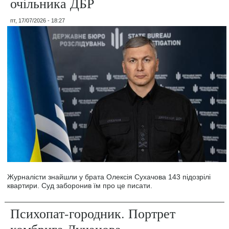
очільника ДБР
пт, 17/07/2026 - 18:27
Журналісти знайшли у брата Олексія Сухачова 143 підозрілі
квартири. Суд заборонив їм про це писати.
Психопат-городник. Портрет