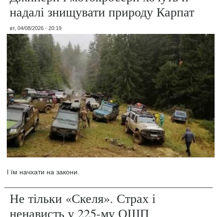
надалі знищувати природу Карпат
вт, 04/08/2026 - 20:19
І їм начхати на закони.
Не тільки «Скеля». Страх і
ненависть у 225-му ОШП