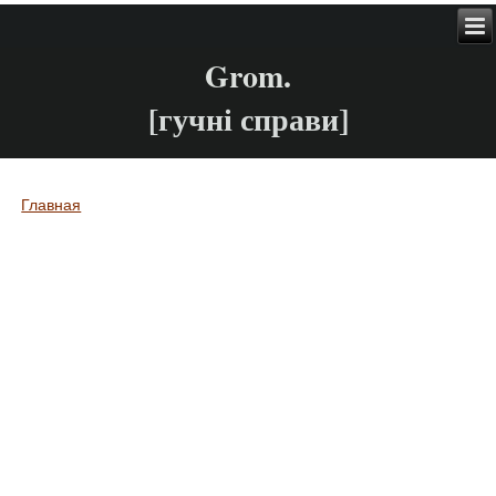
Grom.
[гучні справи]
Главная
Вы здесь