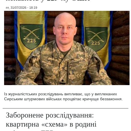
пт, 31/07/2026 - 18:19
Із журналістських розслідувань випливає, що у виплеканих
Сирським штурмових військах процвітає кричуще беззаконня.
Заборонене розслідування:
квартирна «схема» в родині