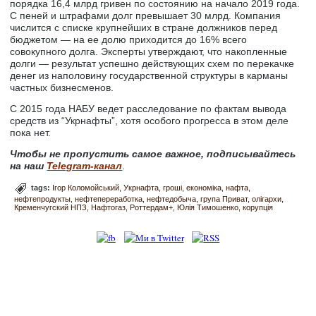
порядка 16,4 млрд гривен по состоянию на начало 2019 года.
С пеней и штрафами долг превышает 30 млрд. Компания
числится с списке крупнейших в стране должников перед
бюджетом — на ее долю приходится до 16% всего
совокупного долга. Эксперты утверждают, что накопленные
долги — результат успешно действующих схем по перекачке
денег из наполовину государственной структуры в карманы
частных бизнесменов.
С 2015 года НАБУ ведет расследование по фактам вывода
средств из “Укрнафты”, хотя особого прогресса в этом деле
пока нет.
Чтобы не пропустить самое важное, подписывайтесь
на наш
Telegram-канал
.
tags:
Ігор Коломойський
Укрнафта
гроші
економіка
нафта
нефтепродукты
нефтепереработка
нефтедобыча
група Приват
олігархи
Кременчугский НПЗ
Нафтогаз
Роттердам+
Юлія Тимошенко
корупція