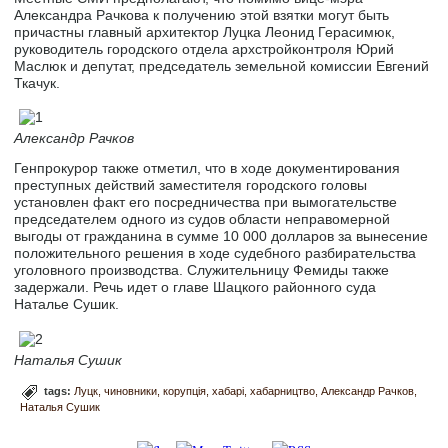
Александра Рачкова к получению этой взятки могут быть
причастны главный архитектор Луцка Леонид Герасимюк,
руководитель городского отдела архстройконтроля Юрий
Маслюк и депутат, председатель земельной комиссии Евгений
Ткачук.
Александр Рачков
Генпрокурор также отметил, что в ходе документирования
преступных действий заместителя городского головы
установлен факт его посредничества при вымогательстве
председателем одного из судов области неправомерной
выгоды от гражданина в сумме 10 000 долларов за вынесение
положительного решения в ходе судебного разбирательства
уголовного производства. Служительницу Фемиды также
задержали. Речь идет о главе Шацкого районного суда
Наталье Сушик.
Наталья Сушик
tags:
Луцк
чиновники
корупція
хабарі
хабарництво
Александр Рачков
Наталья Сушик