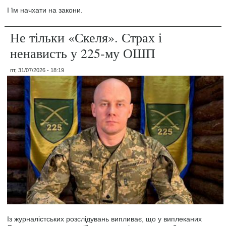
І їм начхати на закони.
Не тільки «Скеля». Страх і
ненависть у 225-му ОШП
пт, 31/07/2026 - 18:19
Із журналістських розслідувань випливає, що у виплеканих