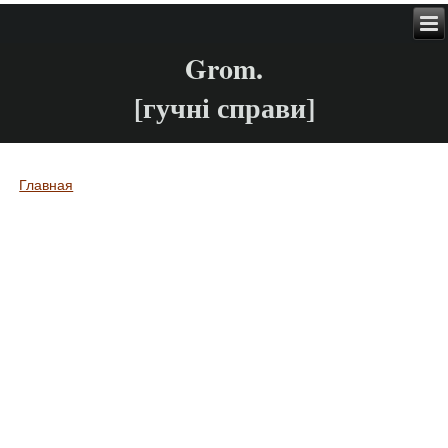
Grom.
[гучні справи]
Главная
Вы здесь