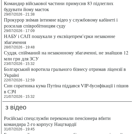
Командир військової частини примусив 83 підлеглих
будувати йому маєток
29/07/2026 - 21:38
Прокурор знімав інтимне відео у службовому кабінеті і
розсилав співробітницям суду
29/07/2026 - 17:09
НАБУ і САП пошукали у ексвіцепрем’єрки незаконне
збагачення
28/07/2026 - 19:48
Суддя, спійманий на незаконному збагаченні, не знайшов 12
млн грн для ЗСУ
23/07/2026 - 15:32
Болгарський воротила грального бізнесу отримав ліцензії в
Україні
22/07/2026 - 12:59
Син соратника кума Путіна піддався VIP-бусифікації і пішов
в СЗЧ
21/07/2026 - 15:32
з відео
Російські спецслужби переконали пенсіонера вбити
командира 2-го корпусу Нацгвардії
31/07/2026 - 19:45