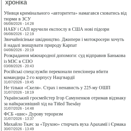
хроніка
Убивця кримінального «авторитета» намагався сховатись від
тюрми в ЗСУ
06/08/2026 - 14:28
НАБУ і САП вручили експослу в США нові підозри
06/08/2026 - 12:19
Звичайнісіньке шкідництво. Джипери і мотокросери хочуть
й надалі знищувати природу Карпат
04/08/2026 - 20:19
Розкрадання міжнародної допомоги: суд відправив Банькова
із МЗС в СІЗО
03/08/2026 - 20:43
Російські спецслужби переконали пенсіонера вбити
командира 2-го корпусу Нацгвардії
31/07/2026 - 19:45
Не тільки «Скеля». Страх і ненависть у 225-му ОШП
31/07/2026 - 18:19
Український гросмейстер Ігор Самуненков отримав відзнаку
за найкрасивіший хід на Titled Tuesday
31/07/2026 - 14:48
ФСБ «шиє» Дурову тероризм
31/07/2026 - 13:37
Михайло Ткач: за «Трухою» стирчать вуха Арахамії і Єрмака
30/07/2026 - 13:49