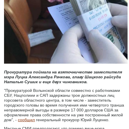
Прокуратура поймала на взяточничестве заместителя
мэра Луцка Александра Рачкова, главу Шацкого райсуда
Наталью Сушик и еще двух чиновников.
"Прокуратурой Волынской области совместно с работниками
СБУ, Нацполиии и САП задержаны трое должностных лиц
горсовета областного центра, в том числе - заместитель
городского головы во время получения ими четвертого транша
неправомерной выгоды в размере 17 000 долларов США за
оформление права собственности на уже построенный жилой
дом", -
сообщил
генеральный прокурор Юрий Луценко.
Местные СМИ предполагают, что помимо вице-мэра