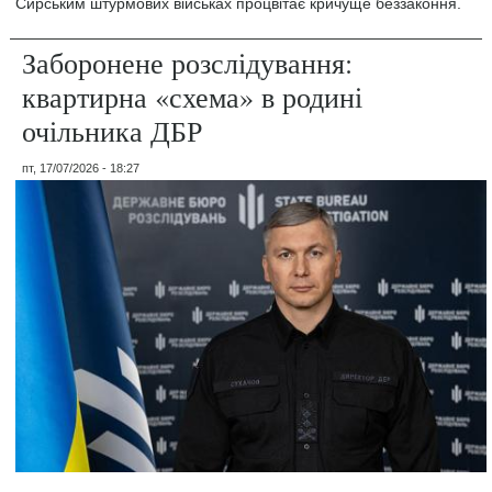
Сирським штурмових військах процвітає кричуще беззаконня.
Заборонене розслідування:
квартирна «схема» в родині
очільника ДБР
пт, 17/07/2026 - 18:27