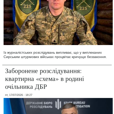
Із журналістських розслідувань випливає, що у виплеканих
Сирським штурмових військах процвітає кричуще беззаконня.
Заборонене розслідування:
квартирна «схема» в родині
очільника ДБР
пт, 17/07/2026 - 18:27