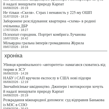
й надалі знищувати природу Карпат
04/08/2026 - 20:19
Не тільки «Скеля». Страх і ненависть у 225-му ОШП
31/07/2026 - 18:19
Заборонене розслідування: квартирна «схема» в родині
очільника ДБР
17/07/2026 - 18:27
Психопат-городник. Портрет комбрига Лучанова
16/07/2026 - 16:42
Мільярдна гральна імперія громадянина Журила
09/07/2026 - 18:04
хроніка
Убивця кримінального «авторитета» намагався сховатись від
тюрми в ЗСУ
06/08/2026 - 14:28
НАБУ і САП вручили експослу в США нові підозри
06/08/2026 - 12:19
Звичайнісіньке шкідництво. Джипери і мотокросери хочуть
й надалі знищувати природу Карпат
04/08/2026 - 20:19
Розкрадання міжнародної допомоги: суд відправив Банькова
із МЗС в СІЗО
03/08/2026 - 20:43