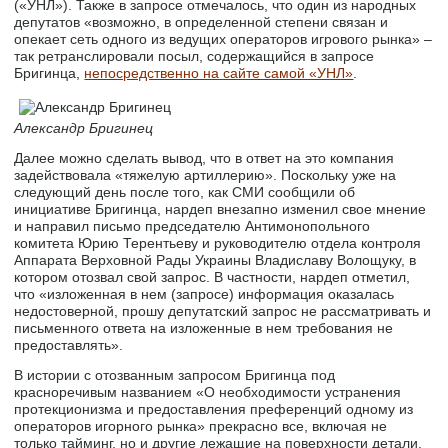
(«УНЛ»). Также в запросе отмечалось, что один из народных
депутатов «возможно, в определенной степени связан и
опекает сеть одного из ведущих операторов игрового рынка» –
так ретранслировали посыл, содержащийся в запросе
Бригинца,
непосредственно на сайте самой «УНЛ»
.
Александр Бригинец
Далее можно сделать вывод, что в ответ на это компания
задействовала «тяжелую артиллерию». Поскольку уже на
следующий день после того, как СМИ сообщили об
инициативе Бригинца, нардеп внезапно изменил свое мнение
и направил письмо председателю Антимонопольного
комитета Юрию Терентьеву и руководителю отдела контроля
Аппарата Верховной Рады Украины Владиславу Волощуку, в
котором отозвал свой запрос. В частности, нардеп отметил,
что «изложенная в нем (запросе) информация оказалась
недостоверной, прошу депутатский запрос не рассматривать и
письменного ответа на изложенные в нем требования не
предоставлять».
В истории с отозванным запросом Бригинца под
красноречивым названием «О необходимости устранения
протекционизма и предоставления преференций одному из
операторов игорного рынка» прекрасно все, включая не
только тайминг, но и другие лежащие на поверхности детали.