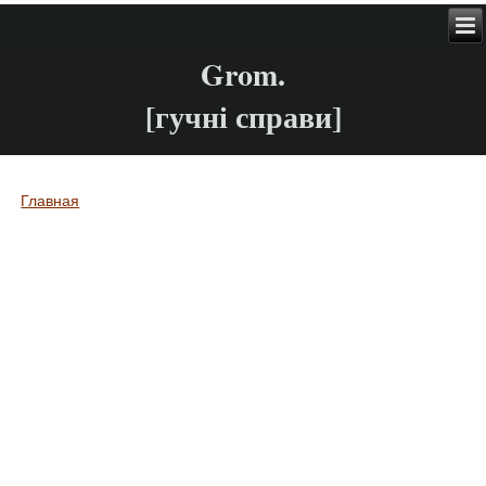
Grom.
[гучні справи]
Главная
Вы здесь