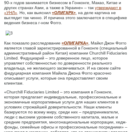
90-х годов занимается бизнесом в Гонконге, Макао, Китае и
других странах Азии, а также в Украине» – так
утверждают в
«УНЛ»
. Но, как выяснил
«ОЛИГАРХ»
, на деле картина не
выглядит так чинно. И причина этого заключается в специфике
ведения бизнеса г-ном Фогго.
Как показало расследование
«ОЛИГАРХА»
, Майкл Джон Фогго
является главой зарегистрированной в Гонконге (специальный
административный район Китая) компании Churchill Fiduciaries
Limited. Фидуциарий – это доверенное лицо, которое
управляет собственностью по доверенности реального
владельца, не желающего засвечиваться. И на своем сайте
фидуциарная компания Майкла Джона Фогго красочно
описывает услуги, которые она предоставляет своим
клиентам.
«Churchill Fiduciaries Limited – это компания в Гонконге,
которая предлагает индивидуальные, профессиональные и
экономичные корпоративные услуги для наших клиентов в
условиях строжайшей доверительности. Наши клиенты
базируются по всему миру, среди них – предприниматели,
люди с высоким уровнем собственного капитала, малые и
средние предприятия, многонациональные корпорации, хедж-
фонды, семейные офисы и профессиональные посредники» –
указывают в компании, добавляя, что ее специалисты владеют