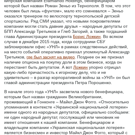
кипрская компания Efamiando Holdings, бенефициаром
которой был назван Роман Зеньо из Тернополя. В том, что этот
человек был лишь «фунтом», мало кто сомневался – Зеньо
оказался тренером по велоспорту тернопольской детской
спортшколы. Ряд СМИ указал, что новыми покровителями
компании могли стать давние друзья – народные депутаты от
БПП Александр Третьяков и Глеб Загорий, а также тогдашний
глава Администрации президента
Борис Ложкин
. Во всяком
случае в декабре 2015 года, когда сотрудники СБУ
заблокировали офис «УНЛ» в рамках следственных действий,
на место событий оперативно приехал упомянутый Александр
Третьяков,
где был заснят на видео
. Позднее он же признал
наличие опциона на покупку доли в этом бизнесе, когда он
перестанет быть депутатом. А вот
Ложкин
упорно отрицал
какую-либо причастность к игорному делу, что и не
удивительно – в разгар корпоративной войны за «УНЛ» он был
главой администрации президента Петра Порошенко.
В начале этого года «УНЛ» засветила нового бенефициара,
которым был назван гражданин Великобритании,
проживающий в Гонконге – Майкл Джон Фогго. «Относительно
упоминания в контексте «Украинской национальной лотереи»
имени одного из народных депутатов, официально сообщаем:
ни один народный депутат, госслужащий или чиновник не
имеет отношения к нашей компании. Бенефициаром и
владельцем компании «Украинская национальная лотерея»
является бизнесмен и инвестор Майкл Джон Фогго, который с