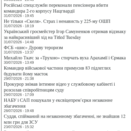
Російські спецслужби переконали пенсіонера вбити
командира 2-го корпусу Нацгвардії
31/07/2026 - 19:45
Не тільки «Скеля». Страх і ненависть у 225-му ОШП
31/07/2026 - 18:19
Український гросмейстер Ігор Самуненков отримав відзнаку
за найкрасивіший хід на Titled Tuesday
31/07/2026 - 14:48
ФСБ «шиє» Дурову тероризм
31/07/2026 - 13:37
Михайло Ткач: за «Трухою» стирчать вуха Арахамії і Єрмака
30/07/2026 - 13:49
Командир військової частини примусив 83 підлеглих
будувати йому маєток
29/07/2026 - 21:38
Прокурор знімав інтимне відео у службовому кабінеті і
розсилав співробітницям суду
29/07/2026 - 17:09
НАБУ і САП пошукали у ексвіцепрем’єрки незаконне
збагачення
28/07/2026 - 19:48
Суддя, спійманий на незаконному збагаченні, не знайшов 12
млн грн для ЗСУ
23/07/2026 - 15:32