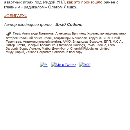
азартных играх под эгидой УНЛ,
как это произошло
ранее с
главным «радикалом» Олегом Ляшко.
«ОЛИГАРХ»
Автор входящего фото -
Влад Содель
Tags:
Александр Третьяков
Александр Бригинец
Украинская национальная
лотерея
гральний бізнес
гроші
азартні ігри
монополія
корупція
УНЛ
Юрий
Терентьев
Антимонопольний комітет
АМКУ
Владислав Волощук
БПП
М.С.Л.
Питер Шетти
Валерий Коваленко
Efamiando Holdings
Роман Зеньо
Глеб
Загорий
Борис Ложкин
Майкл Джон Фогго
Churchill Fiduciaries Limited
фидуциарий
Zetland Corporate Services
в полі зору