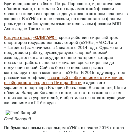
Бригинец состоит в блоке Петра Порошенко, и, по стечению
обстоятельств, его коллегой по парламентской фракции
является «один из народных депутатов», о котором шла речь в
запросе. В «УНЛ» его не назвали, но факт остается фактом –
речь идет о действующем заместителе главы фракции БПП
Александре Третьякове.
Как уже писал
«ОЛИГАРХ»
, сроки действия лицензий трех
операторов государственных лотерей («УНЛ», «М.С.Л.» и
«Патриот») закончились в 1 квартале 2014 года. Однако они
продолжили работу, руководствуясь спорной нормой
законодательства о государственных лотереях, которая
позволяет работать после окончания срока лицензии до
получения новой. Сейчас больше половины рынка
контролирует одна компания – «УНЛ». В 2015 году вокруг нее
разразился конфликт,
связанный с обвинениями от имени ее
швейцарского владельца Питера Шетти
в адрес его
украинского партнера Валерия Коваленко. В частности, Шетти
обвинил Валерия Коваленко в том, что тот незаконно вывел
его из состава учредителей, и обратился с соответствующими
заявлениями в ГПУ и суды.
Глеб Загорий
По бумагам новым владельцем «УНЛ» в начале 2016 г. стала