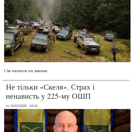
І їм начхати на закони.
Не тільки «Скеля». Страх і
ненависть у 225-му ОШП
пт, 31/07/2026 - 18:19