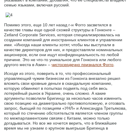
семью языками, включая русский.
Помимо этого, еще 10 лет назад г-н Фогго засветился в
качестве главы еще одной схожей структуры в Гонконге –
Zetland Corporate Services, которая специализировалась на
создании компаний для иностранных клиентов и управлении
ими. «Иногда наши клиенты хотят, чтобы мы выступали в
качестве директоров для них, и предоставляли номинальных
акционеров, если они ищут конфиденциальность по любой
причине. Это не что-то уникальное для Гонконга или любого
другого места в Азии» –
чистосердечно признался Фогго
.
Исходя из этого, поверить в то, что профессиональный
управляющий чужим бизнесом из Гонконга внезапно решил
вложить свои кровные деньги в скандальную компанию,
которую обвиняют в попытках подмять под себя весь
лотерейный рынок в Украине, очень сложно. А какие
аргументы позволили Бригинцу за несколько часов изменить
свою позицию на диаметрально противоположную, и отозвать
запрос, бьющий по позициям «УНЛ» и Александра Третьякова,
который по стечению обстоятельств является членом группы
по межпарламентским связям с Китаем, можно только
догадываться. Но все же хочется верить, что в ближайшее
время мы не узнаем о крупном выигрыше Бригинца в