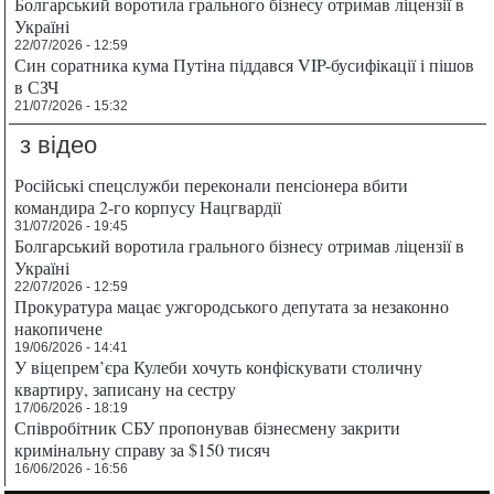
Болгарський воротила грального бізнесу отримав ліцензії в
Україні
22/07/2026 - 12:59
Син соратника кума Путіна піддався VIP-бусифікації і пішов
в СЗЧ
21/07/2026 - 15:32
з відео
Російські спецслужби переконали пенсіонера вбити
командира 2-го корпусу Нацгвардії
31/07/2026 - 19:45
Болгарський воротила грального бізнесу отримав ліцензії в
Україні
22/07/2026 - 12:59
Прокуратура мацає ужгородського депутата за незаконно
накопичене
19/06/2026 - 14:41
У віцепрем’єра Кулеби хочуть конфіскувати столичну
квартиру, записану на сестру
17/06/2026 - 18:19
Співробітник СБУ пропонував бізнесмену закрити
кримінальну справу за $150 тисяч
16/06/2026 - 16:56