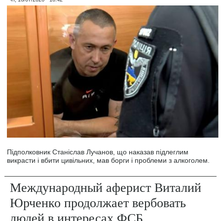
Підполковник Станіслав Лучанов, що наказав підлеглим
викрасти і вбити цивільних, мав борги і проблеми з алкоголем.
Международный аферист Виталий
Юрченко продолжает вербовать
людей в интересах ФСБ