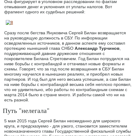
Она фигурирует в уголовном расследовании по фактам
отмывания денег и уклонения от уплаты налогов. Вот
фрагмент одного их судебных решений:
Сразу после бегства Януковича Сергей Билан возвращается
на руководящую должность в СБУ. По информации
осведомленных источников, в данном аспекте ему составил
протекцию нынешний глава СНБО
Александр Турчинов
,
поддерживающий давние дружеские отношения с
покровителем Билана Стретовичем. Год Билан потрудился на
ниве борьбы с контрабандой и оттачивал новые форматы и
схемы. Говорят, что за год после возвращения в СБУ Билан
многому научился в нынешних реалиях, и приобрел новых
партнеров. И год был для него весьма успешным, а сам Билан
на ниве борьбы с контрабандой весьма себя неплохо проявил,
что не удивительно, ибо работы по контрабандным схемам с
марта 2014 было в стране много. И работы самой что ни на
есть разной.
Путь "нелегала"
5 мая 2015 года Сергей Билан неожиданно для широкого
круга, и предсказуемо - для узкого, становится заместителем
новоназначенного главы Государственной фискальной службы