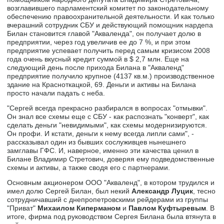
возглавившего парламентский комитет по законодательному
обеспечению правоохранительной деятельности. И как только
вчерашний сотрудник СБУ и действующий помощник нардепа
Билан становится главой "Акваленда", он получает долю в
предприятии, через год увеличив ее до 7 %, и при этом
предприятие успевает получить перед самым кризисом 2008
года очень вкусный кредит суммой в $ 2,7 млн. Еще на
следующий день после прихода Билана в "Акваленд"
предприятие получило крупное (4137 кв.м.) производственное
здание на Красноткацкой, 69. Деньги и активы на Билана
просто начали падать с неба.
"Сергей всегда прекрасно разбирался в вопросах "отмывки".
Он знал все схемы еще с СБУ - как распознать "конверт", как
сделать деньги "невидимыми", как схемы модернизируются.
Он профи. И кстати, деньги к нему всегда липли сами", -
рассказывал один из бывших сослуживцев нынешнего
замглавы ГФС. И, наверное, именно эти качества ценил в
Билане Владимир Стретович, доверяя ему подведомственные
схемы и активы, а также сводя его с партнерами.
Основным акционером ООО "Акваленд", в котором трудился и
имел долю Сергей Билан, был некий
Александр Луцик
, тесно
сотрудничавший с днепропетровскими рейдерами из группы
"Приват"
Михаилом Киперманом
и
Павлом Куфтыревым
. В
итоге, фирма под руководством Сергея Билана была втянута в