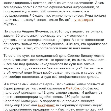
конвертационных центров, сколько изъяла наличности. А чем
все закончилось? Согласно официальной информации, за
последний год изъято 220 миллионов наличных, а в
государственный бюджет поступило ноль гривен. Куда попали
наличные, пожалуй, знает только Билан", -
утверждает
Журжий.
По словам Андрея Журжия, за 2016 год в ведомстве Билана
завели 60 уголовных производств о причастности к
деятельности конвертационных центров. А к ответственности
привлекли только трех преступников. И не тех, кто организовал
эти центры, а тех, кто согласился понести наказание.
То есть, по сути, на сегодняшней день Сергею Билану можно
организовывать всевозможные проверки, изымать наличность
и все это под флагом находящегося по сути вне закона
ведомства под названием "налоговая милиция". Кто потом в
этой мутной воде будет разбираться, кто прав, и существует
ли вообще налоговая, и куда всё конфискованное делось.
И в этой самый момент Сергей Васильевич Билан опять-таки
бурно рапортует на своей странице в
Фейсбук
об обысках
налоговой милиции на 41 спиртзаводе страны. И добавляет,
что «в спецоперации задействованы 430 работников
налоговой милиции». А парралельно премьер-министр
Владимир Гройсман
выступает
за скорейшую приватизацию
государственного предприятия «Укрспирт», получая жесткий