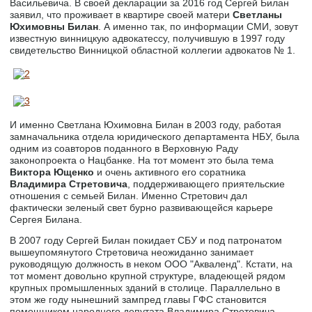
Васильевича. В своей декларации за 2016 год Сергей Билан
заявил, что проживает в квартире своей матери
Светланы
Юхимовны Билан
. А именно так, по информации СМИ, зовут
известную винницкую адвокатессу, получившую в 1997 году
свидетельство Винницкой областной коллегии адвокатов № 1.
И именно Светлана Юхимовна Билан в 2003 году, работая
замначальника отдела юридического департамента НБУ, была
одним из соавторов поданного в Верховную Раду
законопроекта о Нацбанке. На тот момент это была тема
Виктора Ющенко
и очень активного его соратника
Владимира Стретовича
, поддерживающего приятельские
отношения с семьей Билан. Именно Стретович дал
фактически зеленый свет бурно развивающейся карьере
Сергея Билана.
В 2007 году Сергей Билан покидает СБУ и под патронатом
вышеупомянутого Стретовича неожиданно занимает
руководящую должность в неком ООО "Акваленд". Кстати, на
тот момент довольно крупной структуре, владеющей рядом
крупных промышленных зданий в столице. Параллельно в
этом же году нынешний зампред главы ГФС становится
помощником народного депутата Владимира Стретовича,