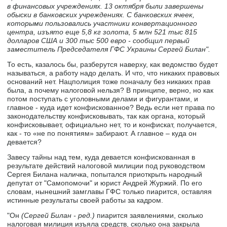
в финансовых учреждениях. 13 октября были завершены
обыски в банковских учреждениях. С банковских ячеек,
которыми пользовались участники конвертационного
центра, изъято еще 5,8 кг золота, 5 млн 521 тыс 815
долларов США и 300 тыс 500 евро - сообщил первый
заместитель Председателя ГФС Украины Сергей Билан".
То есть, казалось бы, разберутся наверху, как ведомство будет
называться, а работу надо делать. И что, что никаких правовых
оснований нет. Нацполиция тоже поначалу без никаких прав
была, а почему налоговой нельзя? В принципе, верно, но как
потом поступать с уголовными делами и фигурантами, и
главное - куда идет конфискованное? Ведь если нет права по
законодательству конфисковывать, так как органа, который
конфисковывает, официально нет, то и конфискат, получается,
как - то «не по понятиям» забирают. А главное – куда он
девается?
Завесу тайны над тем, куда девается конфискованная в
результате действий налоговой милиции под руководством
Сергея Билана наличка, попытался приоткрыть народный
депутат от "Самопомочи" и юрист Андрей Журжий. По его
словам, нынешний замглавы ГФС только пиарится, оставляя
истинные результаты своей работы за кадром.
"Он
(Сергей Билан - ред.)
пиарится заявлениями, сколько
налоговая милиция изъяла средств, сколько она закрыла