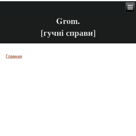
Grom.
[гучні справи]
Главная
Вы здесь