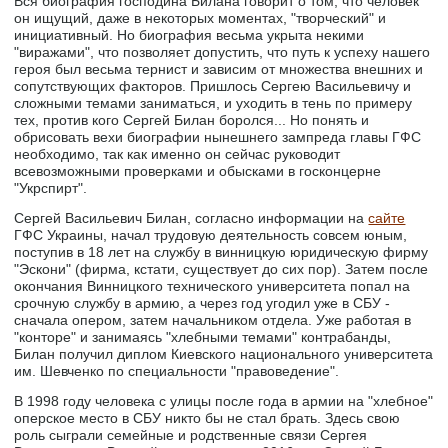
Вся биография господина Билана говорит о том, что человек
он ищущий, даже в некоторых моментах, "творческий" и
инициативный. Но биография весьма укрыта некими
"виражами", что позволяет допустить, что путь к успеху нашего
героя был весьма тернист и зависим от множества внешних и
сопутствующих факторов. Пришлось Сергею Васильевичу и
сложными темами заниматься, и уходить в тень по примеру
тех, против кого Сергей Билан боролся... Но понять и
обрисовать вехи биографии нынешнего зампреда главы ГФС
необходимо, так как именно он сейчас руководит
всевозможными проверками и обысками в госконцерне
"Укрспирт".
Сергей Васильевич Билан, согласно информации на
сайте
ГФС Украины, начал трудовую деятельность совсем юным,
поступив в 18 лет на службу в винницкую юридическую фирму
"Эскони" (фирма, кстати, существует до сих пор). Затем после
окончания Винницкого технического университета попал на
срочную службу в армию, а через год угодил уже в СБУ -
сначала опером, затем начальником отдела. Уже работая в
"конторе" и занимаясь "хлебными темами" контрабанды,
Билан получил диплом Киевского национального университета
им. Шевченко по специальности "правоведение".
В 1998 году человека с улицы после года в армии на "хлебное"
оперское место в СБУ никто бы не стал брать. Здесь свою
роль сыграли семейные и родственные связи Сергея