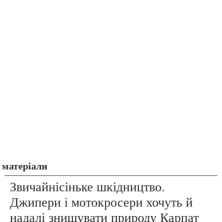
матеріали
Звичайнісіньке шкідництво.
Джипери і мотокросери хочуть й
надалі знищувати природу Карпат