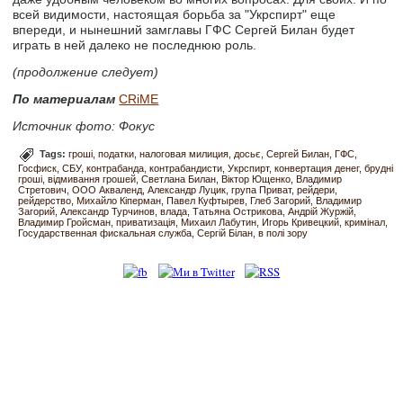
всей видимости, настоящая борьба за "Укрспирт" еще
впереди, и нынешний замглавы ГФС Сергей Билан будет
играть в ней далеко не последнюю роль.
(продолжение следует)
По материалам
CRiME
Источник фото: Фокус
Tags:
гроші
податки
налоговая милиция
досьє
Сергей Билан
ГФС
Госфиск
СБУ
контрабанда
контрабандисти
Укрспирт
конвертация денег
брудні
гроші
відмивання грошей
Светлана Билан
Віктор Ющенко
Владимир
Стретович
ООО Акваленд
Александр Луцик
група Приват
рейдери
рейдерство
Михайло Кіперман
Павел Куфтырев
Глеб Загорий
Владимир
Загорий
Александр Турчинов
влада
Татьяна Острикова
Андрій Журжій
Владимир Гройсман
приватизація
Михаил Лабутин
Игорь Кривецкий
кримінал
Государственная фискальная служба
Сергій Білан
в полі зору