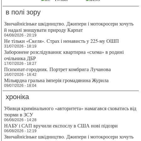
в полі зору
Звичайнісіньке шкідництво. Джипери і мотокросери хочуть
й надалі знищувати природу Карпат
04/08/2026 - 20:19
Не тільки «Скеля». Страх і ненависть у 225-му ОШП
31/07/2026 - 18:19
Заборонене розслідування: квартирна «схема» в родині
очільника ДБР
17/07/2026 - 18:27
Психопат-городник. Портрет комбрига Лучанова
16/07/2026 - 16:42
Мільярдна гральна імперія громадянина Журила
09/07/2026 - 18:04
хроніка
Убивця кримінального «авторитета» намагався сховатись від
тюрми в ЗСУ
06/08/2026 - 14:28
НАБУ і САП вручили експослу в США нові підозри
06/08/2026 - 12:19
Звичайнісіньке шкідництво. Джипери і мотокросери хочуть