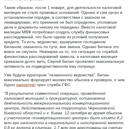
Таким образом, после 1 января, для деятельности налоговой
милиции не стало правовых оснований. Однако и сам орган в
установленном порядке, в соответствии с законом не
ликвидирован, его преемник не был определен, уголовные
дела и документы никому не переданы. Вместо налоговой
милиции МВФ потребовал создать службу финансовых
расследований, что было одним из условий получения
кредита. То есть, ведомство, курируемое господином
Биланом, оказалось по сути, вне закона. Однако Билана это
вовсе не смутило. Невзирая на то, что ситуация со службой
финансовых расследований зависла, а налоговая милиция
приказала долго жить, Сергей Билан проявляет максимальную
активность на подведомственном ему поприще.
Уже будучи куратором "незаконного ведомства", Билан
максимально форсирует множество обысков и проверок, о чем
бурно
рапортует
прес-служба ГФС:
"В результате совместной операции, проведенной
налоговой милицией и прокуратурой, остановлена
деятельность межрегионального конвертационного
центра, действовавшего на территории Черниговской,
Киевской областей и г. Киева. 12 октября во время обысков
у участников «конвертационного центра» было изъято 8,2
млн грн наличности в национальной и иностранной валюте,
0,8 кг золота в слитках, 1,7 млн грн арестованы на счетах