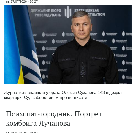
пт, 17/07/2026 - 18:27
Журналісти знайшли у брата Олексія Сухачова 143 підозрілі
квартири. Суд заборонив їм про це писати.
Психопат-городник. Портрет
комбрига Лучанова
чт, 16/07/2026 - 16:42