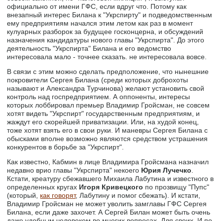
официально от имени ГФС, если вдруг что. Потому как
внезапный интерес Билана к "Укрспирту" и подведомственным
ему предприятиям начался этим летом как раз в момент
кулуарных разборок за будущее госконцерна, и обсуждений
назначения кандидатуры нового главы "Укрспирта". До этого
деятельность "Укрспирта" Билана и его ведомство
интересовала мало - точнее сказать. не интересовала вовсе.
В связи с этим можно сделать предположение, что нынешние
покровители Сергея Билана (среди которых доброхоты
называют и Александра Турчинова) желают установить свой
контроль над госпредприятием. А оппоненты, интересы
которых лоббировал премьер Владимир Гройсман, не совсем
хотят видеть "Укрспирт" государственным предприятиям, и
жаждут его скорейшей приватизации. Или, на худой конец,
тоже хотят взять его в свои руки. И маневры Сергея Билана с
обысками вполне возможно являются средством устрашения
конкурентов в борьбе за "Укрспирт".
Как известно, Кабмин в лице Владимира Гройсмана назначил
недавно врио главы "Укрспирта" некоего
Юрия Лучечко
.
Кстати, креатуру сбежавшего Михаила Лабутина и известного в
определенных кругах
Игоря Кривецкого
по прозвищу "Пупс"
(который,
как говорят
, Лабутину и помог сбежать). И кстати,
Владимир Гройсман не может уволить замглавы ГФС Сергея
Билана, если даже захочет. А Сергей Билан может быть очень
даже удобным человеком во многих вопросах. Для своих. И по