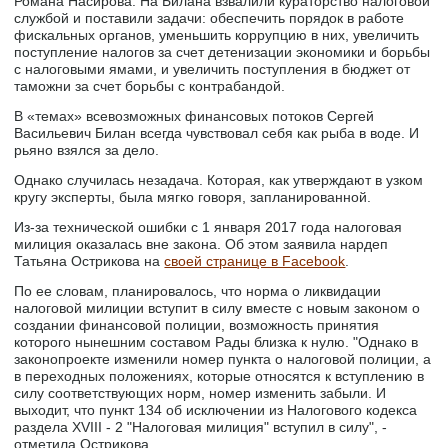
Романа Насирова. На Билана взвалили кураторство налоговой
службой и поставили задачи: обеспечить порядок в работе
фискальных органов, уменьшить коррупцию в них, увеличить
поступление налогов за счет детенизации экономики и борьбы
с налоговыми ямами, и увеличить поступления в бюджет от
таможни за счет борьбы с контрабандой.
В «темах» всевозможных финансовых потоков Сергей
Васильевич Билан всегда чувствовал себя как рыба в воде. И
рьяно взялся за дело.
Однако случилась незадача. Которая, как утверждают в узком
кругу эксперты, была мягко говоря, запланированной.
Из-за технической ошибки с 1 января 2017 года налоговая
милиция оказалась вне закона. Об этом заявила нардеп
Татьяна Острикова на
своей странице в Facebook
.
По ее словам, планировалось, что норма о ликвидации
налоговой милиции вступит в силу вместе с новым законом о
создании финансовой полиции, возможность принятия
которого нынешним составом Рады близка к нулю. "Однако в
законопроекте изменили номер пункта о налоговой полиции, а
в переходных положениях, которые относятся к вступлению в
силу соответствующих норм, номер изменить забыли. И
выходит, что пункт 134 об исключении из Налогового кодекса
раздела ХVІІІ - 2 "Налоговая милиция" вступил в силу", -
отметила Острикова.