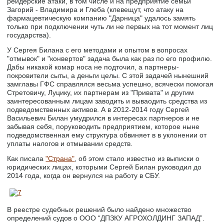
рейдерские атаки, в том числе и на предприятие семьи
Загорий - Владимира и Глеба (клевещут, что атаку на
фармацевтическую компанию "Дарница" удалось замять
только при подключении чуть ли не первых на тот момент лиц
государства).
У Сергея Билана с его методами и опытом в вопросах
"отмывок" и "конвертов" задача была как раз по его профилю.
Дабы никакой комар носа не подточил, а партнеры-
покровители сыты, а деньги целы. С этой задачей нынешний
замглавы ГФС справлялся весьма успешно, всячески помогая
Стретовичу, Луцику, их партнерам из "Привата" и другим
заинтересованным лицам заводить и вываодить средства из
подведомственных активов. А в 2012-2014 году Сергей
Васильевич Билан умудрился в интересах партнеров и не
забывая себя, поруководить предприятием, которое ныне
подведомственная ему структура обвиняет в в уклонении от
уплаты налогов и отмывании средств.
Как писала
"Страна"
, об этом стало известно из выписки о
юридических лицах, которыми Сергей Билан руководил до
2014 года, когда он вернулся на работу в СБУ.
В реестре судебных решений было найдено множество
определений судов о ООО “ДПЗКУ АГРОХОЛДИНГ ЗАПАД”.