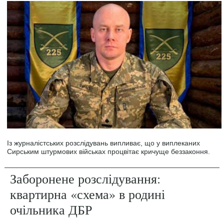
Із журналістських розслідувань випливає, що у виплеканих
Сирським штурмових військах процвітає кричуще беззаконня.
Заборонене розслідування:
квартирна «схема» в родині
очільника ДБР