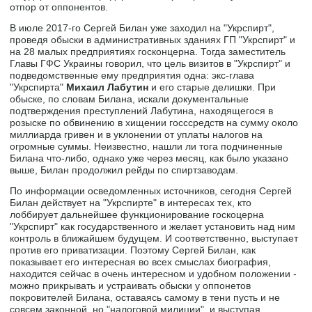
отпор от оппонентов.
В июле 2017-го Сергей Билан уже заходил на "Укрспирт",
проведя обыски в административных зданиях ГП "Укрспирт" и
на 28 малых предприятиях госконцерна. Тогда заместитель
Главы ГФС Украины говорил, что цель визитов в "Укрспирт" и
подведомственные ему предприятия одна: экс-глава
"Укрспирта"
Михаил Лабутин
и его старые делишки. При
обыске, по словам Билана, искали документальные
подтверждения преступлений Лабутина, находящегося в
розыске по обвинению в хищении госссредств на сумму около
миллиарда гривен и в уклонении от уплаты налогов на
огромные суммы. Неизвестно, нашли ли тога подчиненные
Билана что-либо, однако уже через месяц, как было указано
выше, Билан продолжил рейды по спиртзаводам.
По информации осведомленных источников, сегодня Сергей
Билан действует на "Укрспирте" в интересах тех, кто
лоббирует дальнейшее функционирование госкоцерна
"Укрспирт" как государственного и желает установить над ним
контроль в ближайшем будущем. И соответственно, выступает
против его приватизации. Поэтому Сергей Билан, как
показывает его интересная во всех смыслах биография,
находится сейчас в очень интересном и удобном положении -
можно прикрывать и устраивать обыски у оппонетов
покровителей Билана, оставаясь самому в тени пусть и не
совсем законной, но "налоговой милиции", и выступая