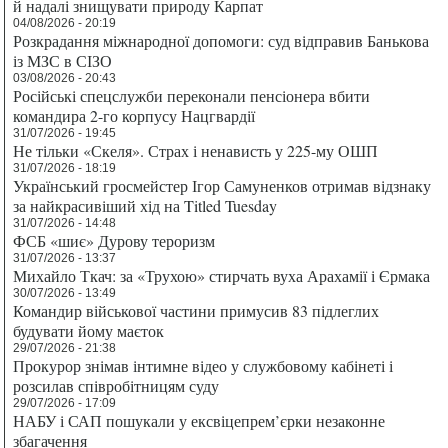
й надалі знищувати природу Карпат
04/08/2026 - 20:19
Розкрадання міжнародної допомоги: суд відправив Банькова
із МЗС в СІЗО
03/08/2026 - 20:43
Російські спецслужби переконали пенсіонера вбити
командира 2-го корпусу Нацгвардії
31/07/2026 - 19:45
Не тільки «Скеля». Страх і ненависть у 225-му ОШП
31/07/2026 - 18:19
Український гросмейстер Ігор Самуненков отримав відзнаку
за найкрасивіший хід на Titled Tuesday
31/07/2026 - 14:48
ФСБ «шиє» Дурову тероризм
31/07/2026 - 13:37
Михайло Ткач: за «Трухою» стирчать вуха Арахамії і Єрмака
30/07/2026 - 13:49
Командир військової частини примусив 83 підлеглих
будувати йому маєток
29/07/2026 - 21:38
Прокурор знімав інтимне відео у службовому кабінеті і
розсилав співробітницям суду
29/07/2026 - 17:09
НАБУ і САП пошукали у ексвіцепрем’єрки незаконне
збагачення