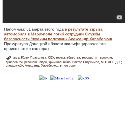
Напомним: 31 марта этого года
в результате взрыва
автомобиля в Мариуполе погиб сотрудник Службы
безопасности Украины полковник Александр Хараберюш
.
Прокуратура Донецкой области квалифицировала это
происшествие как теракт.
tags:
Юлия Прасолова
СБУ
теракт
вбивства
терористи
тероризм
диверсанти
резонанс
відео
кримінал
війна
Виктор Евдокимов
МГБ ДНР
ДНР
спецслужби
Александр Хараберюш
в полі зору