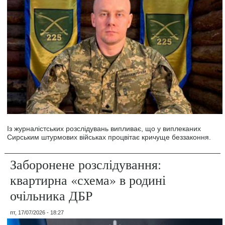
Із журналістських розслідувань випливає, що у виплеканих
Сирським штурмових військах процвітає кричуще беззаконня.
Заборонене розслідування:
квартирна «схема» в родині
очільника ДБР
пт, 17/07/2026 - 18:27