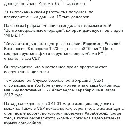
Донецке по улице Артема, 67", – сказал он.
За выполнение своей работы она получила, по
предварительным данным, 15 тыс. долларов.
По словам Грицака, женщина входила в так называемый
"Центр специальных операций", который действует под эгидой
"МГБ ДНР".
"Хочу сказать, что этот центр возглавляет Евдокимов Василий
Викторович, 8 февраля 1973 г.р., позывной "Ленин". Центр
координируется и финансируется спецслужбами РФ", -
отметил глава СБУ.
Он подчеркнул, что в настоящее время продолжаются
следственные действия.
Тем временем Служба безопасности Украины (СБУ)
опубликовала в YouTube видео момента закладки бомбы под
машину полковника СБУ Александра Хараберюша в марте
2017 года.
На кадрах видно, как в 3:41 31 марта женщина подходит к
машине. Также в СБУ показали, как, вероятно, эта же женщина
стоит возле дороги, по которой проезжает Хараберюш. Кроме
того, Служба безопасности Украины показала видео момента
взрыва автомобиля.