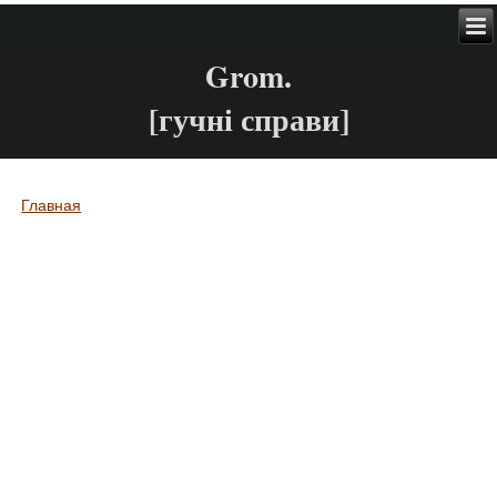
Grom.
[гучні справи]
Главная
Вы здесь