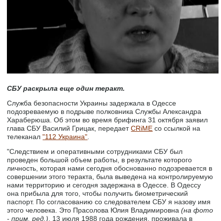
СБУ раскрыла еще один теракт.
Служба безопасности Украины задержала в Одессе
подозреваемую в подрыве полковника Службы Александра
Хараберюша. Об этом во время брифинга 31 октября заявил
глава СБУ Василий Грицак, передает
CRiME
со ссылкой на
телеканал
"112 Украина"
.
"Следствием и оперативными сотрудниками СБУ был
проведен большой объем работы, в результате которого
личность, которая нами сегодня обоснованно подозревается в
совершении этого теракта, была выведена на контролируемую
нами территорию и сегодня задержана в Одессе. В Одессу
она прибыла для того, чтобы получить биометрический
паспорт. По согласованию со следователем СБУ я назову имя
этого человека. Это Прасолова Юлия Владимировна
(на фото
- прим. ред.)
, 13 июля 1988 года рождения, проживала в