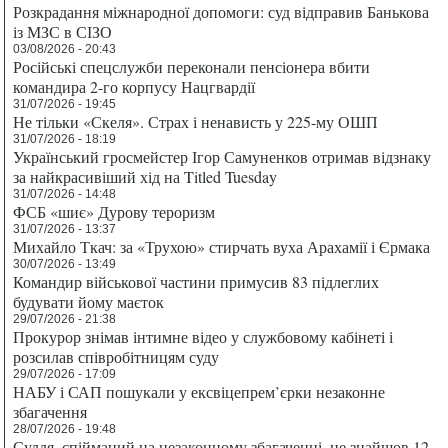
Розкрадання міжнародної допомоги: суд відправив Банькова
із МЗС в СІЗО
03/08/2026 - 20:43
Російські спецслужби переконали пенсіонера вбити
командира 2-го корпусу Нацгвардії
31/07/2026 - 19:45
Не тільки «Скеля». Страх і ненависть у 225-му ОШП
31/07/2026 - 18:19
Український гросмейстер Ігор Самуненков отримав відзнаку
за найкрасивіший хід на Titled Tuesday
31/07/2026 - 14:48
ФСБ «шиє» Дурову тероризм
31/07/2026 - 13:37
Михайло Ткач: за «Трухою» стирчать вуха Арахамії і Єрмака
30/07/2026 - 13:49
Командир військової частини примусив 83 підлеглих
будувати йому маєток
29/07/2026 - 21:38
Прокурор знімав інтимне відео у службовому кабінеті і
розсилав співробітницям суду
29/07/2026 - 17:09
НАБУ і САП пошукали у ексвіцепрем’єрки незаконне
збагачення
28/07/2026 - 19:48
Суддя, спійманий на незаконному збагаченні, не знайшов 12