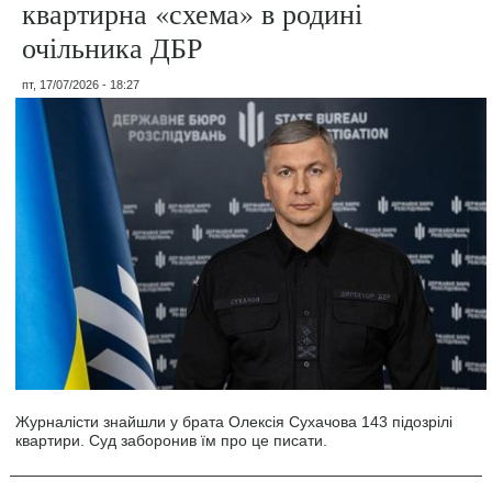
квартирна «схема» в родині
очільника ДБР
пт, 17/07/2026 - 18:27
Журналісти знайшли у брата Олексія Сухачова 143 підозрілі
квартири. Суд заборонив їм про це писати.