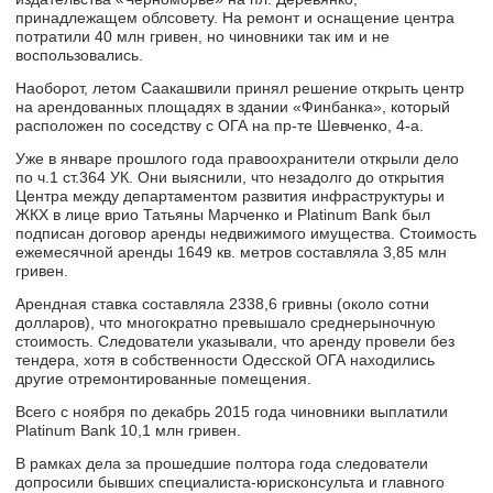
принадлежащем облсовету. На ремонт и оснащение центра
потратили 40 млн гривен, но чиновники так им и не
воспользовались.
Наоборот, летом Саакашвили принял решение открыть центр
на арендованных площадях в здании «Финбанка», который
расположен по соседству с ОГА на пр-те Шевченко, 4-а.
Уже в январе прошлого года правоохранители открыли дело
по ч.1 ст.364 УК. Они выяснили, что незадолго до открытия
Центра между департаментом развития инфраструктуры и
ЖКХ в лице врио Татьяны Марченко и Platinum Bank был
подписан договор аренды недвижимого имущества. Стоимость
ежемесячной аренды 1649 кв. метров составляла 3,85 млн
гривен.
Арендная ставка составляла 2338,6 гривны (около сотни
долларов), что многократно превышало среднерыночную
стоимость. Следователи указывали, что аренду провели без
тендера, хотя в собственности Одесской ОГА находились
другие отремонтированные помещения.
Всего с ноября по декабрь 2015 года чиновники выплатили
Platinum Bank 10,1 млн гривен.
В рамках дела за прошедшие полтора года следователи
допросили бывших специалиста-юрисконсульта и главного