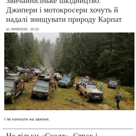
Звичайнісіньке шкідництво.
Джипери і мотокросери хочуть й
надалі знищувати природу Карпат
вт, 04/08/2026 - 20:19
І їм начхати на закони.
Не тільки «Скеля». Страх і