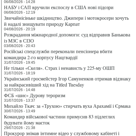
06/08/2026 - 14:28
НАБУ і САП вручили експослу в США нові підозри
06/08/2026 - 12:19
Звичайнісіньке шкідництво. Джипери і мотокросери хочуть
й надалі знищувати природу Карпат
04/08/2026 - 20:19
Розкрадання міжнародної допомоги: суд відправив Банькова
із МЗС в СІЗО
03/08/2026 - 20:43
Російські спецслужби переконали пенсіонера вбити
командира 2-го корпусу Нацгвардії
31/07/2026 - 19:45
Не тільки «Скеля». Страх і ненависть у 225-му ОШП
31/07/2026 - 18:19
Український гросмейстер Ігор Самуненков отримав відзнаку
за найкрасивіший хід на Titled Tuesday
31/07/2026 - 14:48
ФСБ «шиє» Дурову тероризм
31/07/2026 - 13:37
Михайло Ткач: за «Трухою» стирчать вуха Арахамії і Єрмака
30/07/2026 - 13:49
Командир військової частини примусив 83 підлеглих
будувати йому маєток
29/07/2026 - 21:38
Прокурор знімав інтимне відео у службовому кабінеті і