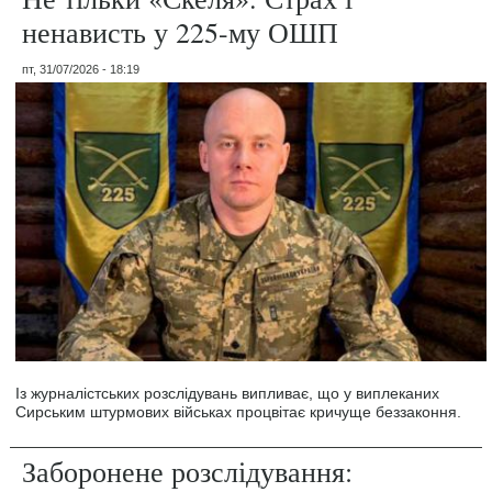
ненависть у 225-му ОШП
пт, 31/07/2026 - 18:19
Із журналістських розслідувань випливає, що у виплеканих
Сирським штурмових військах процвітає кричуще беззаконня.
Заборонене розслідування: