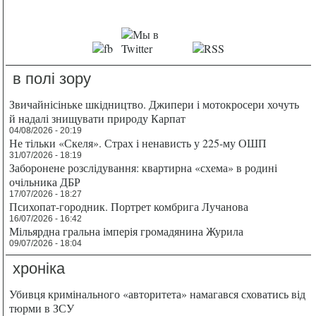
в полі зору
Звичайнісіньке шкідництво. Джипери і мотокросери хочуть
й надалі знищувати природу Карпат
04/08/2026 - 20:19
Не тільки «Скеля». Страх і ненависть у 225-му ОШП
31/07/2026 - 18:19
Заборонене розслідування: квартирна «схема» в родині
очільника ДБР
17/07/2026 - 18:27
Психопат-городник. Портрет комбрига Лучанова
16/07/2026 - 16:42
Мільярдна гральна імперія громадянина Журила
09/07/2026 - 18:04
хроніка
Убивця кримінального «авторитета» намагався сховатись від
тюрми в ЗСУ