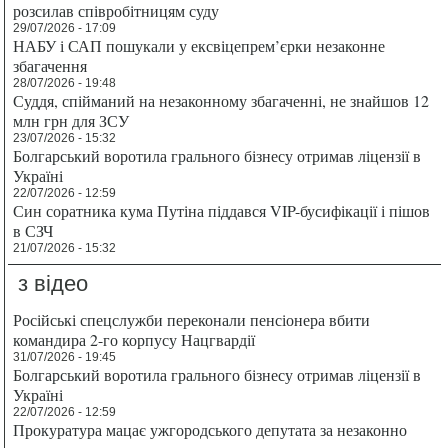
розсилав співробітницям суду
29/07/2026 - 17:09
НАБУ і САП пошукали у ексвіцепрем’єрки незаконне
збагачення
28/07/2026 - 19:48
Суддя, спійманий на незаконному збагаченні, не знайшов 12
млн грн для ЗСУ
23/07/2026 - 15:32
Болгарський воротила грального бізнесу отримав ліцензії в
Україні
22/07/2026 - 12:59
Син соратника кума Путіна піддався VIP-бусифікації і пішов
в СЗЧ
21/07/2026 - 15:32
з відео
Російські спецслужби переконали пенсіонера вбити
командира 2-го корпусу Нацгвардії
31/07/2026 - 19:45
Болгарський воротила грального бізнесу отримав ліцензії в
Україні
22/07/2026 - 12:59
Прокуратура мацає ужгородського депутата за незаконно