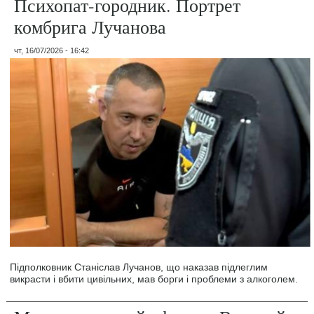
Психопат-городник. Портрет
комбрига Лучанова
чт, 16/07/2026 - 16:42
Підполковник Станіслав Лучанов, що наказав підлеглим
викрасти і вбити цивільних, мав борги і проблеми з алкоголем.