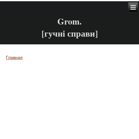
Grom.
[гучні справи]
Главная
Вы здесь