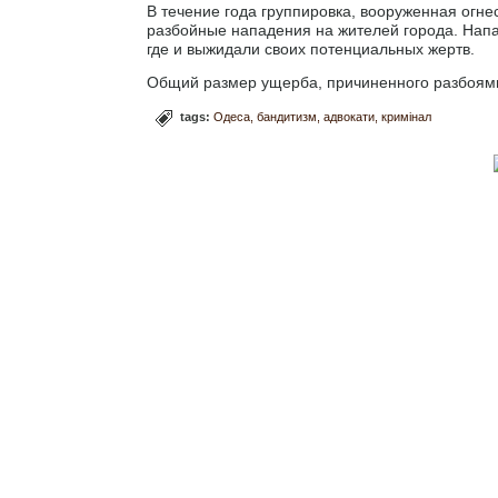
В течение года группировка, вооруженная огн
разбойные нападения на жителей города. Нап
где и выжидали своих потенциальных жертв.
Общий размер ущерба, причиненного разбоями
tags:
Одеса
бандитизм
адвокати
кримінал