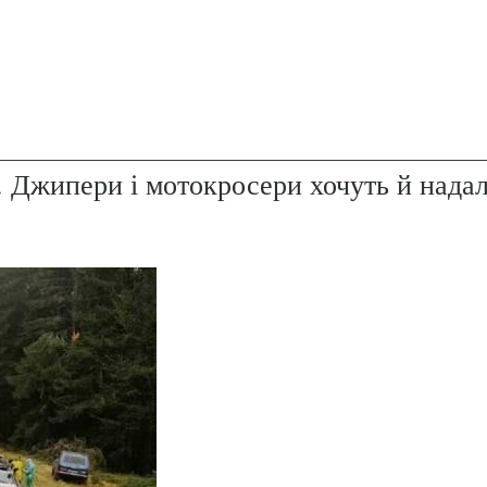
. Джипери і мотокросери хочуть й надал