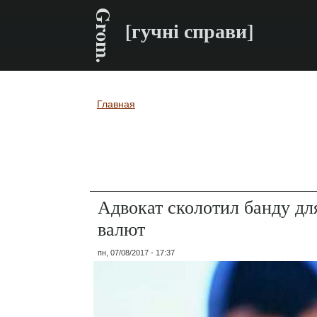
Grom.
[гучні справи]
Главная
Вы здесь
Адвокат сколотил банду дл
валют
пн, 07/08/2017 - 17:37