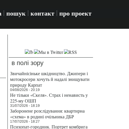
а
пошук
контакт
про проект
в полі зору
Звичайнісіньке шкідництво. Джипери і
мотокросери хочуть й надалі знищувати
природу Карпат
04/08/2026 - 20:19
Не тільки «Скеля». Страх і ненависть у
225-му ОШП
31/07/2026 - 18:19
Заборонене розслідування: квартирна
«схема» в родині очільника ДБР
17/07/2026 - 18:27
Психопат-городник. Портрет комбрига