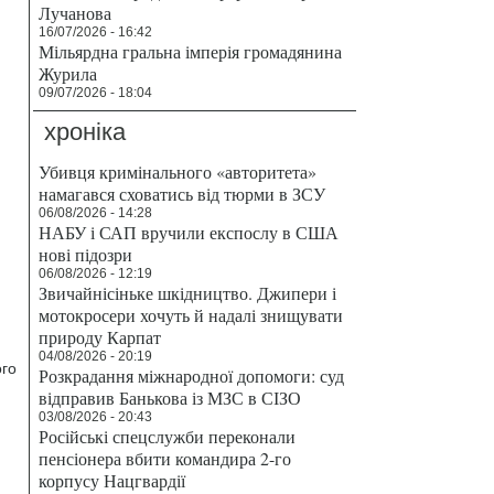
Лучанова
16/07/2026 - 16:42
Мільярдна гральна імперія громадянина
Журила
09/07/2026 - 18:04
хроніка
Убивця кримінального «авторитета»
намагався сховатись від тюрми в ЗСУ
06/08/2026 - 14:28
НАБУ і САП вручили експослу в США
нові підозри
06/08/2026 - 12:19
Звичайнісіньке шкідництво. Джипери і
мотокросери хочуть й надалі знищувати
природу Карпат
04/08/2026 - 20:19
ого
Розкрадання міжнародної допомоги: суд
відправив Банькова із МЗС в СІЗО
03/08/2026 - 20:43
Російські спецслужби переконали
пенсіонера вбити командира 2-го
корпусу Нацгвардії