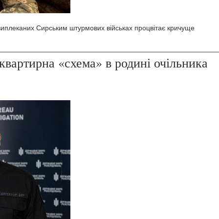
 виплеканих Сирським штурмових військах процвітає кричуще
квартирна «схема» в родині очільника