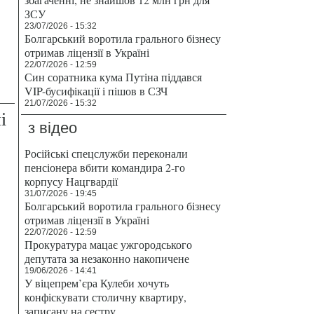
ЗСУ
23/07/2026 - 15:32
Болгарський воротила грального бізнесу
отримав ліцензії в Україні
22/07/2026 - 12:59
Син соратника кума Путіна піддався
VIP-бусифікації і пішов в СЗЧ
21/07/2026 - 15:32
і
з відео
Російські спецслужби переконали
пенсіонера вбити командира 2-го
корпусу Нацгвардії
31/07/2026 - 19:45
Болгарський воротила грального бізнесу
отримав ліцензії в Україні
22/07/2026 - 12:59
Прокуратура мацає ужгородського
депутата за незаконно накопичене
19/06/2026 - 14:41
У віцепрем’єра Кулеби хочуть
конфіскувати столичну квартиру,
записану на сестру