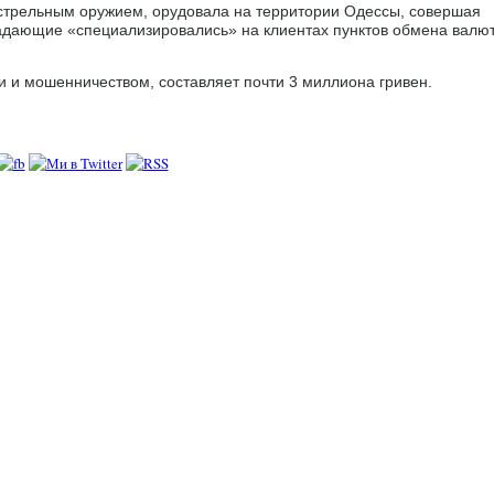
естрельным оружием, орудовала на территории Одессы, совершая
адающие «специализировались» на клиентах пунктов обмена валют
 и мошенничеством, составляет почти 3 миллиона гривен.