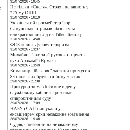
31/07/2026 - 19:45
Не тільки «Скеля». Страх і ненависть у
,
225-му ОШП
31/07/2026 - 18:19
Український гросмейстер Ігор
Самуненков отримав відзнаку за
найкрасивіший хід на Titled Tuesday
31/07/2026 - 14:48
ФСБ «шиє» Дурову тероризм
31/07/2026 - 13:37
Михайло Ткач: за «Трухою» стирчать
вуха Арахамії і Єрмака
30/07/2026 - 13:49
Командир військової частини примусив
83 підлеглих будувати йому маєток
29/07/2026 - 21:38
Прокурор знімав інтимне відео у
службовому кабінеті і розсилав
співробітницям суду
29/07/2026 - 17:09
НАБУ і САП пошукали у
ексвіцепрем’єрки незаконне збагачення
28/07/2026 - 19:48
Суддя, спійманий на незаконному
збагаченні, не знайшов 12 млн грн для