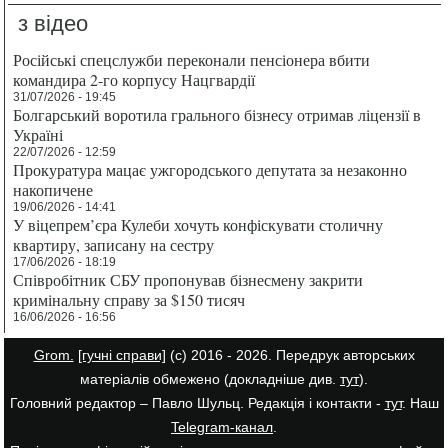
з відео
Російські спецслужби переконали пенсіонера вбити
командира 2-го корпусу Нацгвардії
31/07/2026 - 19:45
Болгарський воротила грального бізнесу отримав ліцензії в
Україні
22/07/2026 - 12:59
Прокуратура мацає ужгородського депутата за незаконно
накопичене
19/06/2026 - 14:41
У віцепрем’єра Кулеби хочуть конфіскувати столичну
квартиру, записану на сестру
17/06/2026 - 18:19
Співробітник СБУ пропонував бізнесмену закрити
кримінальну справу за $150 тисяч
16/06/2026 - 16:56
Grom.
[гучні справи]
(с) 2016 - 2026. Передрук авторських
матеріалів обмежено (докладніше див.
тут
).
Головний редактор – Павло Шульц. Редакція і контакти -
тут
. Наш
Telegram-канал
.