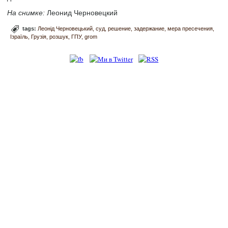
На снимке:
Леонид Черновецкий
tags:
Леонід Черновецький
суд
решение
задержание
мера пресечения
Ізраїль
Грузія
розшук
ГПУ
grom