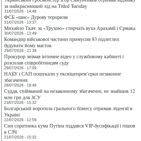
за найкрасивіший хід на Titled Tuesday
31/07/2026 - 14:48
ФСБ «шиє» Дурову тероризм
31/07/2026 - 13:37
Михайло Ткач: за «Трухою» стирчать вуха Арахамії і Єрмака
30/07/2026 - 13:49
Командир військової частини примусив 83 підлеглих
будувати йому маєток
29/07/2026 - 21:38
Прокурор знімав інтимне відео у службовому кабінеті і
розсилав співробітницям суду
29/07/2026 - 17:09
НАБУ і САП пошукали у ексвіцепрем’єрки незаконне
збагачення
28/07/2026 - 19:48
Суддя, спійманий на незаконному збагаченні, не знайшов 12
млн грн для ЗСУ
23/07/2026 - 15:32
Болгарський воротила грального бізнесу отримав ліцензії в
Україні
22/07/2026 - 12:59
Син соратника кума Путіна піддався VIP-бусифікації і пішов
в СЗЧ
21/07/2026 - 15:32