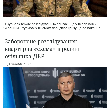
Із журналістських розслідувань випливає, що у виплеканих
Сирським штурмових військах процвітає кричуще беззаконня.
Заборонене розслідування:
квартирна «схема» в родині
очільника ДБР
пт, 17/07/2026 - 18:27