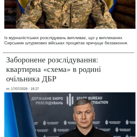
Із журналістських розслідувань випливає, що у виплеканих
Сирським штурмових військах процвітає кричуще беззаконня.
Заборонене розслідування:
квартирна «схема» в родині
очільника ДБР
пт, 17/07/2026 - 18:27