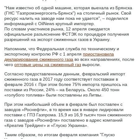
"Нам известно об одной машине, которая выехала из Брянска
(ГНС "Газпромэнергосеть-Брянск") на столичный рынок. Свой
ресурс налить на заводе нам пока не удается", – поделился
информацией c OilNews крупный импортер.
По словам участников рынка, 12 апреля ожидается
официальное разъяснение ФСТЭК по процедуре получения
разрешений на экспорт сжиженных газов в Украину.
Напомним, что Федеральная служба по техническому и
экспортному контролю РФ с 1 апреля
приостановила
декларирование сжиженного газа
во всех направлениях, после
чего
оптовые цены на сжиженный газ
выросли.
Согласно предоставленным данным, февральский импорт
сжиженного газа в 2017 году соответствует поставкам в
феврале 2016 г. При этом более 75% импорта пришлось на
поставки из России, 24% – на Беларусь. Около 450 тонн
«голубого топлива» были поставлены из Литвы.
При этом наибольший объем в феврале был поставлен с
заводов «Роснефти», в то время как в январе лидировали
поставки с ГПЗ Газпрома. 15,9 из 16,9 тысяч тонн сжиженного
газа с заводов «Роснефти» поставлено в адрес компаний
«Креатив Трейдинг» и «Глуско Украина».
Таким образом, по итогам февраля компания "Глуско