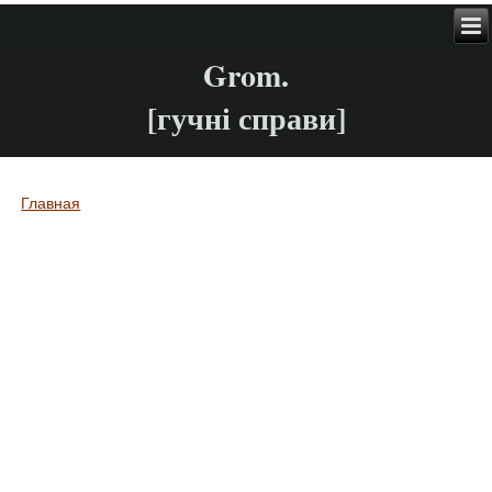
Grom.
[гучні справи]
Главная
Вы здесь