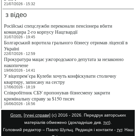
21/07/2026 - 15:32
з відео
Російські спецслужби переконали пенсіонера вбити
командира 2-го корпусу Нацгвардії
31/07/2026 - 19:45
Болгарський воротила грального бізнесу отримав ліцензії в
Україні
22/07/2026 - 12:59
Прокуратура мацає ужгородського депутата за незаконно
накопичене
19/06/2026 - 14:41
У віцепрем’єра Кулеби хочуть конфіскувати столичну
квартиру, записану на сестру
17/06/2026 - 18:19
Співробітник СБУ пропонував бізнесмену закрити
кримінальну справу за $150 тисяч
16/06/2026 - 16:56
Grom.
[гучні справи]
(с) 2016 - 2026. Передрук авторських
матеріалів обмежено (докладніше див.
тут
).
Головний редактор – Павло Шульц. Редакція і контакти -
тут
. Наш