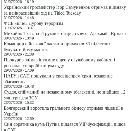
31/07/2026 - 18:19
Український гросмейстер Ігор Самуненков отримав відзнаку
за найкрасивіший хід на Titled Tuesday
31/07/2026 - 14:48
ФСБ «шиє» Дурову тероризм
31/07/2026 - 13:37
Михайло Ткач: за «Трухою» стирчать вуха Арахамії і Єрмака
30/07/2026 - 13:49
Командир військової частини примусив 83 підлеглих
будувати йому маєток
29/07/2026 - 21:38
Прокурор знімав інтимне відео у службовому кабінеті і
розсилав співробітницям суду
29/07/2026 - 17:09
НАБУ і САП пошукали у ексвіцепрем’єрки незаконне
збагачення
28/07/2026 - 19:48
Суддя, спійманий на незаконному збагаченні, не знайшов 12
млн грн для ЗСУ
23/07/2026 - 15:32
Болгарський воротила грального бізнесу отримав ліцензії в
Україні
22/07/2026 - 12:59
Син соратника кума Путіна піддався VIP-бусифікації і пішов
в СЗЧ