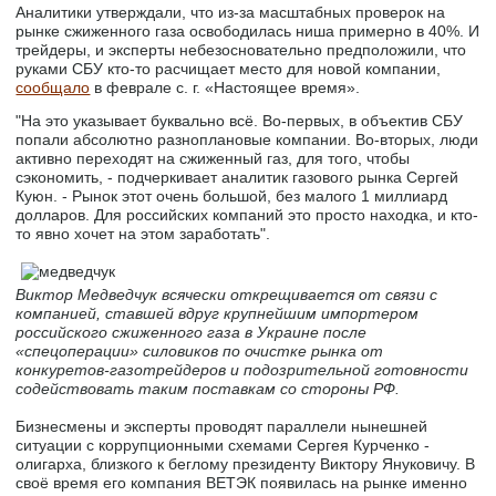
Аналитики утверждали, что из-за масштабных проверок на
рынке сжиженного газа освободилась ниша примерно в 40%. И
трейдеры, и эксперты небезосновательно предположили, что
руками СБУ кто-то расчищает место для новой компании,
сообщало
в феврале с. г. «Настоящее время».
"На это указывает буквально всё. Во-первых, в объектив СБУ
попали абсолютно разноплановые компании. Во-вторых, люди
активно переходят на сжиженный газ, для того, чтобы
сэкономить, - подчеркивает аналитик газового рынка Сергей
Куюн. - Рынок этот очень большой, без малого 1 миллиард
долларов. Для российских компаний это просто находка, и кто-
то явно хочет на этом заработать".
Виктор Медведчук всячески открещивается от связи с
компанией, ставшей вдруг крупнейшим импортером
российского сжиженного газа в Украине после
«спецоперации» силовиков по очистке рынка от
конкуретов-газотрейдеров и подозрительной готовности
содействовать таким поставкам со стороны РФ.
Бизнесмены и эксперты проводят параллели нынешней
ситуации с коррупционными схемами Сергея Курченко -
олигарха, близкого к беглому президенту Виктору Януковичу. В
своё время его компания ВЕТЭК появилась на рынке именно