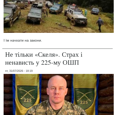
І їм начхати на закони.
Не тільки «Скеля». Страх і
ненависть у 225-му ОШП
пт, 31/07/2026 - 18:19