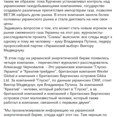
таким же образом: пока Курченко устанавливал контроль над
украинскими газодобывающими компаниями, государство
создавало различные препятствия импортёрам газа, позволяя
ВЕТЭК набрать долю рынка. В итоге компания заняла более
половины украинского рынка и стала диктовать на нем свои
цены.
Задавшись вопросом о том, кто может стать новым игроком на
рынке сжиженного газа Украины на этот раз, журналисты-
расследователи проекта "Схемы" выяснили: все следы ведут к
одному и тому же человеку – куму Владимира Путина, лидеру
пророссийской партии «Украинский выбор» Виктору
Медведчуку.
"В этом году на украинской энергетической бирже появились
четыре компании, - перечисляет журналист-расследователь
Александр Черновалов. - Это украинские компании "Глуско-
Украина" и "Креатив-трейдинг", британская компания Wexler
Global и компания с Британских Виргинских островов Gikka
Ltd. За компанией "Глуско", по данным украинских СМИ, стоит
Виктор Медведчук, кум Владимира Путина. За компанией
"Креатив" - человек, который работает в "Глуско", а за
британской компанией и компанией с Британских Виргинских
островов стоит малоизвестный человек, который также
работал в компании, связанной с первыми двумя".
"Мы проанализировали информацию на украинской
энергетической бирже, откуда идёт этот газ. Там черным по