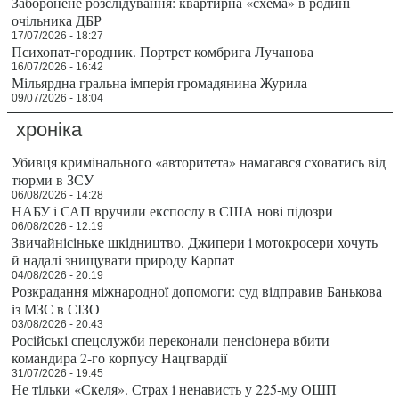
Заборонене розслідування: квартирна «схема» в родині
очільника ДБР
17/07/2026 - 18:27
Психопат-городник. Портрет комбрига Лучанова
16/07/2026 - 16:42
Мільярдна гральна імперія громадянина Журила
09/07/2026 - 18:04
хроніка
Убивця кримінального «авторитета» намагався сховатись від
тюрми в ЗСУ
06/08/2026 - 14:28
НАБУ і САП вручили експослу в США нові підозри
06/08/2026 - 12:19
Звичайнісіньке шкідництво. Джипери і мотокросери хочуть
й надалі знищувати природу Карпат
04/08/2026 - 20:19
Розкрадання міжнародної допомоги: суд відправив Банькова
із МЗС в СІЗО
03/08/2026 - 20:43
Російські спецслужби переконали пенсіонера вбити
командира 2-го корпусу Нацгвардії
31/07/2026 - 19:45
Не тільки «Скеля». Страх і ненависть у 225-му ОШП