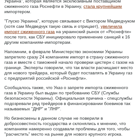
Украина", которая является эксклюзивным поставщиком
сжиженного газа Роснефти в Украину,
стала крупнейшим
импортером.
"Глуско Украина", которую связывают с Виктором Медведчуком
(хотя сам Медведчук такую связь и отрицает),
увеличила
импорт сжиженного газа
на украинский рынок от «Роснефти»
после того, как СБУ инициировало применение санкций к 16
другим компаниям-импортерам.
Напомним, в феврале Министерство экономики Украины
запретило сразу 24 компаниям импорт в страну сжиженного
газа и вместе с таможней начало проверки цистерн с газом на
границе. Эксперты говорили, что так власти расчищают место
для нового трейдера, который будет поставлять в Украину газ
с предприятий российской «Роснефти».
Сообщалось также, что Указ о запрете импорта сжиженного
газа в Украину был выдан по требованию СБУ (Службы
безопасности Украины). Официальная причина - спецслужбы
подозревали ряд трейдеров в финансировании боевиков так
называемых "ДНР" и "ЛНР".
Но бизнесмены в данном случае не поверили в
добросовестность государства и склонялись к мнению, что
компаниям намеренно создавали проблемы для того, чтобы
"расчистить" место на рынке для нового крупного игрока.