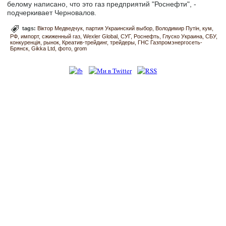
белому написано, что это газ предприятий "Роснефти", -
подчеркивает Черновалов.
tags:
Віктор Медведчук
партия Украинский выбор
Володимир Путін
кум
РФ
импорт
сжиженный газ
Wexler Global
СУГ
Роснефть
Глуско Украина
СБУ
конкуренція
рынок
Креатив-трейдинг
трейдеры
ГНС Газпромэнергосеть-
Брянск
Gikka Ltd
фото
grom