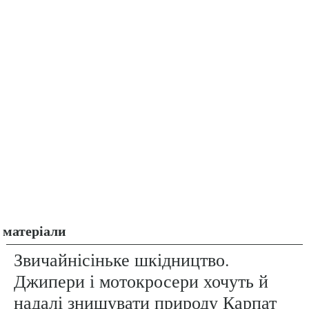
матеріали
Звичайнісіньке шкідництво.
Джипери і мотокросери хочуть й
надалі знищувати природу Карпат