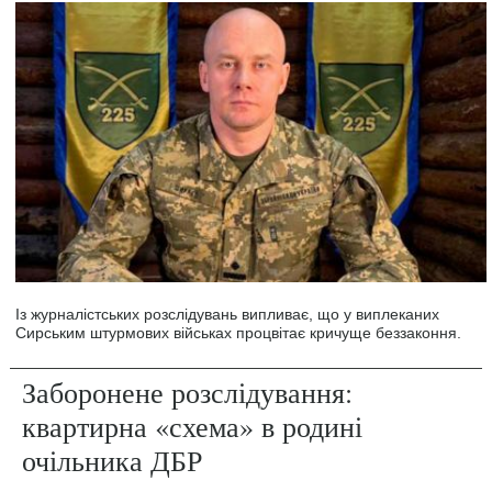
Із журналістських розслідувань випливає, що у виплеканих
Сирським штурмових військах процвітає кричуще беззаконня.
Заборонене розслідування:
квартирна «схема» в родині
очільника ДБР