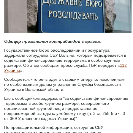
Офицер промышлял контрабандой с врагом.
Государственное бюро расследований и прокуратура
задержали сотрудника СБУ Волыни, который подозревается в
содействии финансированию терроризма в особо крупном
размере. Об этом сообщает пресс-служба ГБР, передаёт «
112
Украина
».
Сообщается, что речь идет о старшим оперуполномоченным
по особо важным делам управления Службы безопасности
Украины в Волынской области.
Его с сообщником задержали "за содействие финансированию
терроризма в особо крупном размере, совершенного
организованной группой лиц и предоставление
неправомерной выгоды служебному лицу (ч. 3 ст. 258-5 и ч. 3
ст. 369 Уголовного кодекса Украины)".
По предварительной информации, сотрудник СБУ
систематически предоставлял военным на линии