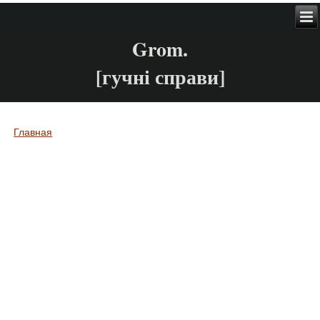
Grom.
[гучні справи]
Главная
Вы здесь