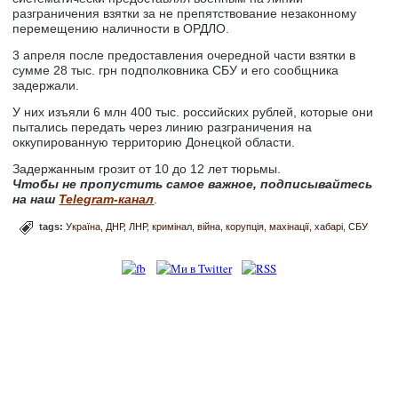
разграничения взятки за не препятствование незаконному
перемещению наличности в ОРДЛО.
3 апреля после предоставления очередной части взятки в
сумме 28 тыс. грн подполковника СБУ и его сообщника
задержали.
У них изъяли 6 млн 400 тыс. российских рублей, которые они
пытались передать через линию разграничения на
оккупированную территорию Донецкой области.
Задержанным грозит от 10 до 12 лет тюрьмы.
Чтобы не пропустить самое важное, подписывайтесь
на наш
Telegram-канал
.
tags:
Україна
ДНР
ЛНР
кримінал
війна
корупція
махінації
хабарі
СБУ