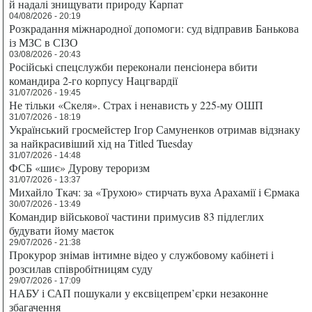
й надалі знищувати природу Карпат
04/08/2026 - 20:19
Розкрадання міжнародної допомоги: суд відправив Банькова
із МЗС в СІЗО
03/08/2026 - 20:43
Російські спецслужби переконали пенсіонера вбити
командира 2-го корпусу Нацгвардії
31/07/2026 - 19:45
Не тільки «Скеля». Страх і ненависть у 225-му ОШП
31/07/2026 - 18:19
Український гросмейстер Ігор Самуненков отримав відзнаку
за найкрасивіший хід на Titled Tuesday
31/07/2026 - 14:48
ФСБ «шиє» Дурову тероризм
31/07/2026 - 13:37
Михайло Ткач: за «Трухою» стирчать вуха Арахамії і Єрмака
30/07/2026 - 13:49
Командир військової частини примусив 83 підлеглих
будувати йому маєток
29/07/2026 - 21:38
Прокурор знімав інтимне відео у службовому кабінеті і
розсилав співробітницям суду
29/07/2026 - 17:09
НАБУ і САП пошукали у ексвіцепрем’єрки незаконне
збагачення